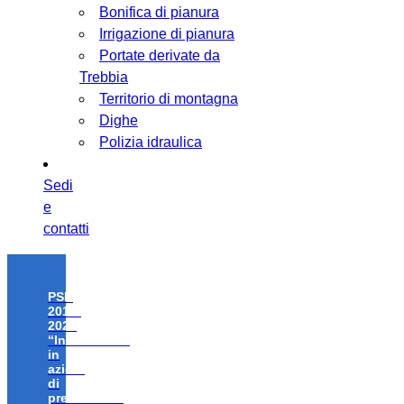
Bonifica di pianura
Irrigazione di pianura
Portate derivate da
Trebbia
Territorio di montagna
Dighe
Polizia idraulica
Sedi
e
contatti
PSR
2014-
2020
“Investimenti
in
azioni
di
prevenzione