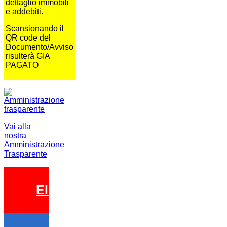
dettaglio immobili
e addebiti.
Scansionando il
QR code del
Documento/Avviso
risulterà GIA
PAGATO
Vai alla
nostra
Amministrazione
Trasparente
Elezioni 2026