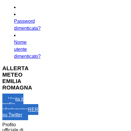
Password
dimenticata?
Nome
utente
dimenticato?
ALLERTA
METEO
EMILIA
ROMAGNA
Visita il
profilo
allertameteoRER
su Twitter
Profilo
ufficiale di