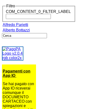
Filtro
COM_CONTENT_0_FILTER_LABEL
Alfredo Parietti
Alberto Bottazzi
Pagamenti con
App IO
Se hai pagato con
App IO riceverai
comunque il
DOCUMENTO
CARTACEO con
spiegazioni e