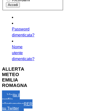
Password
dimenticata?
Nome
utente
dimenticato?
ALLERTA
METEO
EMILIA
ROMAGNA
Visita il
profilo
allertameteoRER
su Twitter