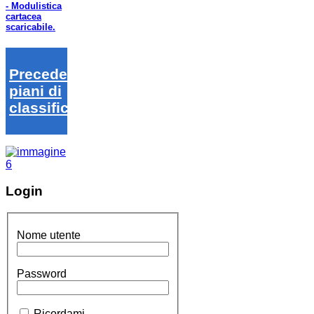
- Modulistica
cartacea
scaricabile.
Precedenti
piani di
classifica
Login
Nome utente
Password
Ricordami