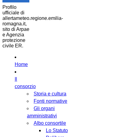
Profilo
ufficiale di
allertameteo.regione.emilia-
romagna.it,
sito di Arpae
e Agenzia
protezione
civile ER.
Home
Il
consorzio
Storia e cultura
Fonti normative
Gli organi
amministrativi
Albo consortile
Lo Statuto