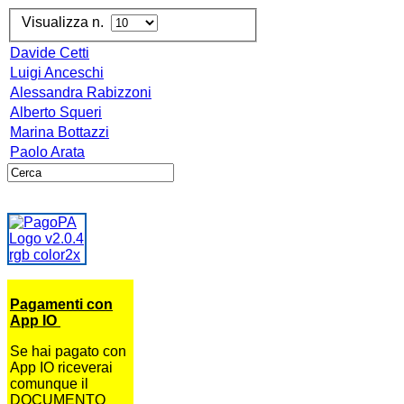
Visualizza n.
Davide Cetti
Luigi Anceschi
Alessandra Rabizzoni
Alberto Squeri
Marina Bottazzi
Paolo Arata
Pagamenti con
App IO
Se hai pagato con
App IO riceverai
comunque il
DOCUMENTO