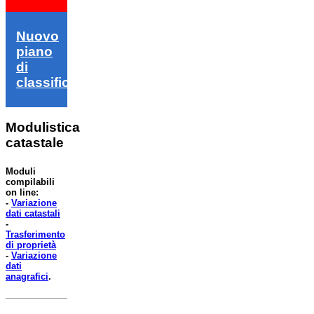
Nuovo
piano
di
classifica
Modulistica
catastale
Moduli
compilabili
on line:
-
Variazione
dati catastali
-
Trasferimento
di proprietà
-
Variazione
dati
anagrafici
.