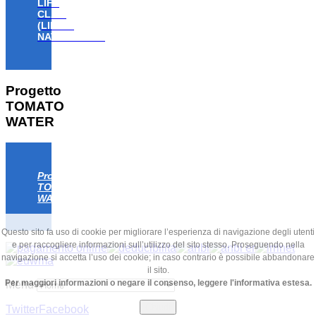
LIFE
CLAW
(LIFE18
NAT/IT/000806)
Progetto
TOMATO
WATER
Progetto
TOMATO
WATER
Questo sito fa uso di cookie per migliorare l’esperienza di navigazione degli utenti
e per raccogliere informazioni sull’utilizzo del sito stesso. Proseguendo nella
navigazione si accetta l’uso dei cookie; in caso contrario è possibile abbandonare
il sito.
Per maggiori informazioni o negare il consenso, leggere l'informativa estesa.
Menu
Chiudi
Twitter
Facebook