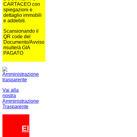
CARTACEO con
spiegazioni e
dettaglio immobili
e addebiti.
Scansionando il
QR code del
Documento/Avviso
risulterà GIA
PAGATO
Vai alla
nostra
Amministrazione
Trasparente
Elezioni 2026