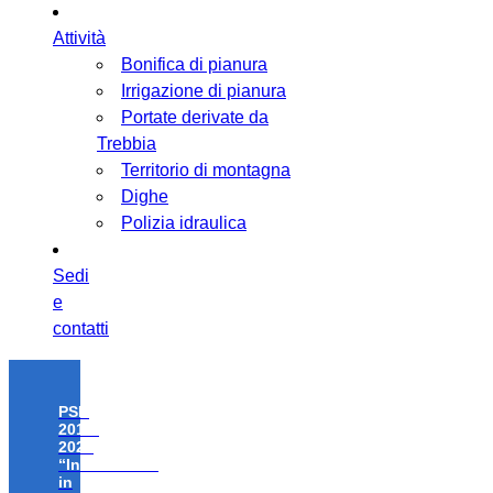
Attività
Bonifica di pianura
Irrigazione di pianura
Portate derivate da
Trebbia
Territorio di montagna
Dighe
Polizia idraulica
Sedi
e
contatti
PSR
2014-
2020
“Investimenti
in