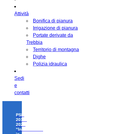
Attività
Bonifica di pianura
Irrigazione di pianura
Portate derivate da
Trebbia
Territorio di montagna
Dighe
Polizia idraulica
Sedi
e
contatti
PSR
2014-
2020
“Investimenti