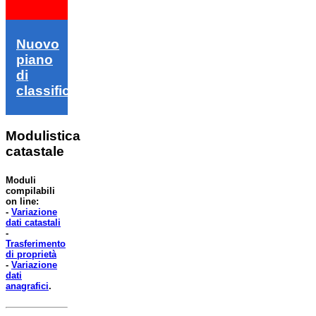
Nuovo
piano
di
classifica
Modulistica
catastale
Moduli
compilabili
on line:
-
Variazione
dati catastali
-
Trasferimento
di proprietà
-
Variazione
dati
anagrafici
.