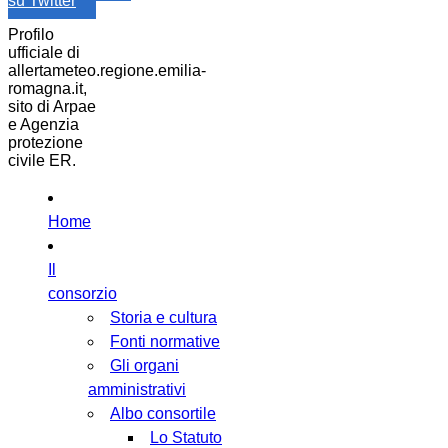
su Twitter
Profilo
ufficiale di
allertameteo.regione.emilia-
romagna.it,
sito di Arpae
e Agenzia
protezione
civile ER.
Home
Il
consorzio
Storia e cultura
Fonti normative
Gli organi
amministrativi
Albo consortile
Lo Statuto