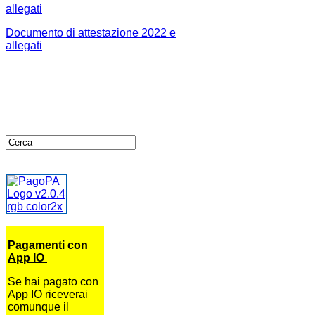
allegati
Documento di attestazione 2022 e
allegati
Pagamenti con
App IO
Se hai pagato con
App IO riceverai
comunque il