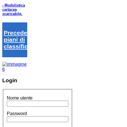
- Modulistica
cartacea
scaricabile.
Precedenti
piani di
classifica
Login
Nome utente
Password