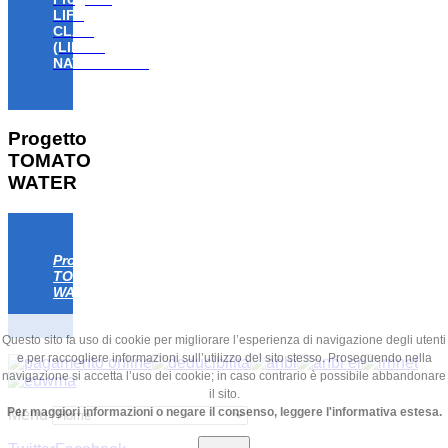
LIFE
CLAW
(LIFE18
NAT/IT/000806)
Progetto
TOMATO
WATER
Progetto
TOMATO
WATER
Questo sito fa uso di cookie per migliorare l’esperienza di navigazione degli utenti
e per raccogliere informazioni sull’utilizzo del sito stesso. Proseguendo nella
navigazione si accetta l’uso dei cookie; in caso contrario è possibile abbandonare
il sito.
Per maggiori informazioni o negare il consenso, leggere l'informativa estesa.
Menu
Chiudi