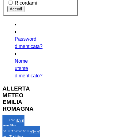
Ricordami
Password
dimenticata?
Nome
utente
dimenticato?
ALLERTA
METEO
EMILIA
ROMAGNA
Visita il
profilo
allertameteoRER