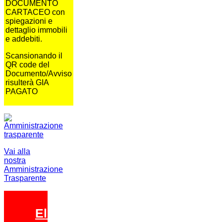
DOCUMENTO
CARTACEO con
spiegazioni e
dettaglio immobili
e addebiti.
Scansionando il
QR code del
Documento/Avviso
risulterà GIA
PAGATO
Vai alla
nostra
Amministrazione
Trasparente
Elezioni 2026