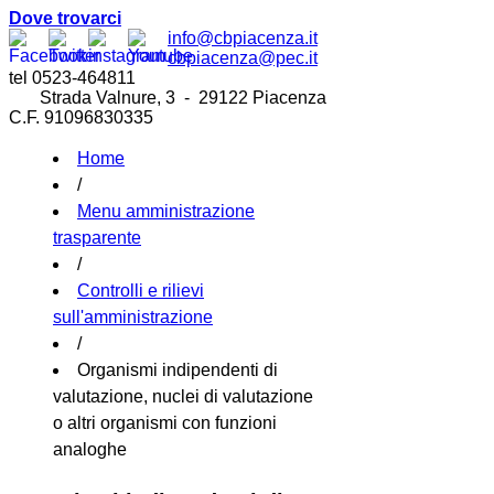
Dove trovarci
info@cbpiacenza.it
cbpiacenza@pec.it
tel 0523-464811
Strada Valnure, 3 - 29122 Piacenza
C.F. 91096830335
Home
/
Menu amministrazione
trasparente
/
Controlli e rilievi
sull'amministrazione
/
Organismi indipendenti di
valutazione, nuclei di valutazione
o altri organismi con funzioni
analoghe