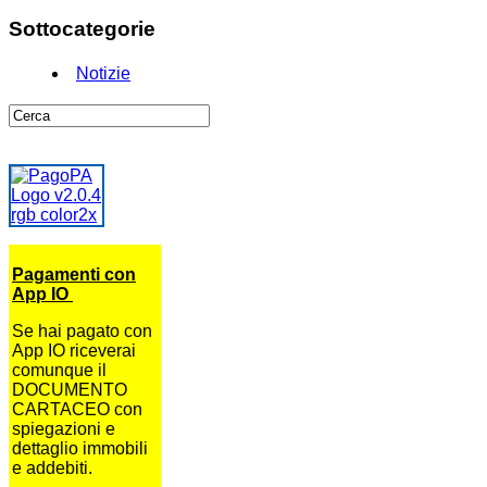
Sottocategorie
Notizie
Pagamenti con
App IO
Se hai pagato con
App IO riceverai
comunque il
DOCUMENTO
CARTACEO con
spiegazioni e
dettaglio immobili
e addebiti.