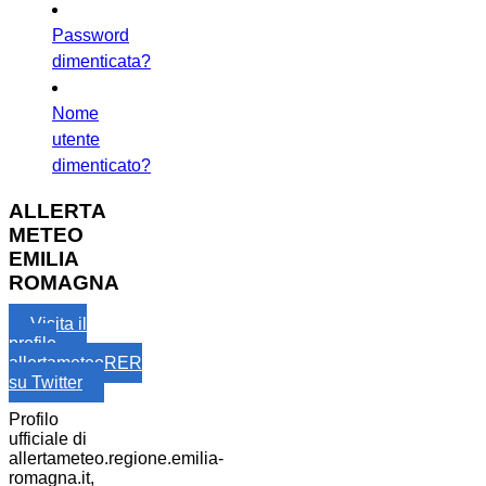
Password
dimenticata?
Nome
utente
dimenticato?
ALLERTA
METEO
EMILIA
ROMAGNA
Visita il
profilo
allertameteoRER
su Twitter
Profilo
ufficiale di
allertameteo.regione.emilia-
romagna.it,