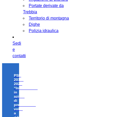
Portate derivate da
Trebbia
Territorio di montagna
Dighe
Polizia idraulica
Sedi
e
contatti
PSR
2014-
2020
“Investimenti
in
azioni
di
prevenzione
volte
a