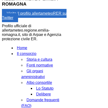
ROMAGNA
Visita il profilo allertameteoRER su
Twitter
Profilo ufficiale di
allertameteo.regione.emilia-
romagna.it, sito di Arpae e Agenzia
protezione civile ER.
Home
Il consorzio
Storia e cultura
Fonti normative
Gli organi
amministrativi
Albo consortile
Lo Statuto
Delibere
Domande frequenti
(FAQ)