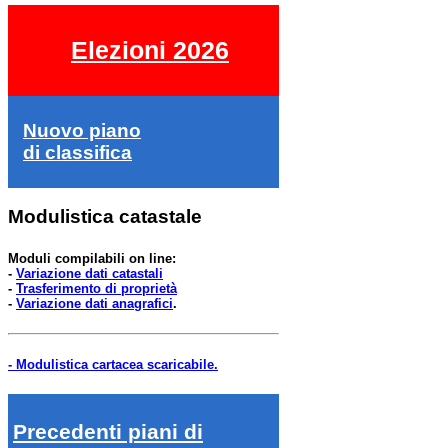
Elezioni 2026
Nuovo piano
di classifica
Modulistica catastale
Moduli compilabili on line:
-
Variazione dati catastali
-
Trasferimento di proprietà
-
Variazione dati anagrafici
.
- Modulistica cartacea scaricabile.
Precedenti piani di