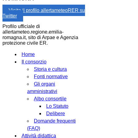
Visita il profilo allertameteoRER su
Twitter
Profilo ufficiale di
allertameteo.regione.emilia-
romagna.it, sito di Arpae e Agenzia
protezione civile ER.
Home
Il consorzio
Storia e cultura
Fonti normative
Gli organi
amministrativi
Albo consortile
Lo Statuto
Delibere
Domande frequenti
(FAQ)
Attività didattica