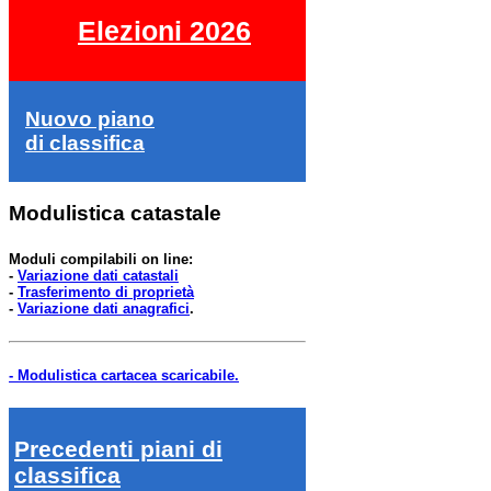
Elezioni 2026
Nuovo piano
di classifica
Modulistica catastale
Moduli compilabili on line:
-
Variazione dati catastali
-
Trasferimento di proprietà
-
Variazione dati anagrafici
.
- Modulistica cartacea scaricabile.
Precedenti piani di
classifica