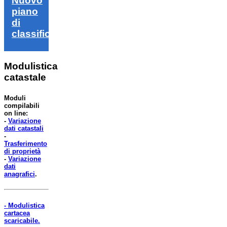
Nuovo
piano
di
classifica
Modulistica
catastale
Moduli
compilabili
on line:
-
Variazione
dati catastali
-
Trasferimento
di proprietà
-
Variazione
dati
anagrafici
.
- Modulistica
cartacea
scaricabile.