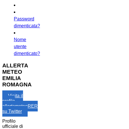
Password
dimenticata?
Nome
utente
dimenticato?
ALLERTA
METEO
EMILIA
ROMAGNA
Visita il
profilo
allertameteoRER
su Twitter
Profilo
ufficiale di