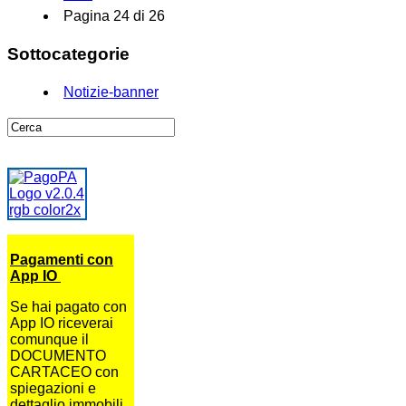
Pagina 24 di 26
Sottocategorie
Notizie-banner
Pagamenti con
App IO
Se hai pagato con
App IO riceverai
comunque il
DOCUMENTO
CARTACEO con
spiegazioni e
dettaglio immobili