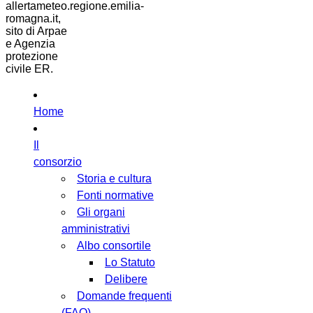
allertameteo.regione.emilia-
romagna.it,
sito di Arpae
e Agenzia
protezione
civile ER.
Home
Il
consorzio
Storia e cultura
Fonti normative
Gli organi
amministrativi
Albo consortile
Lo Statuto
Delibere
Domande frequenti
(FAQ)