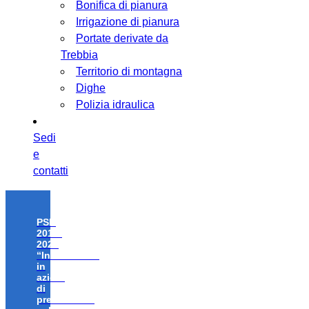
Bonifica di pianura
Irrigazione di pianura
Portate derivate da
Trebbia
Territorio di montagna
Dighe
Polizia idraulica
Sedi
e
contatti
PSR
2014-
2020
“Investimenti
in
azioni
di
prevenzione