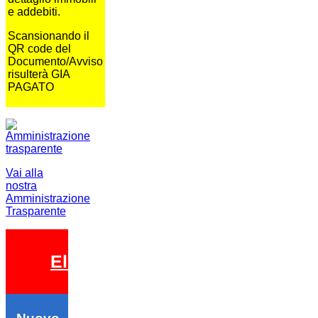
e addebiti.
Scansionando il
QR code del
Documento/Avviso
risulterà GIA
PAGATO
Vai alla
nostra
Amministrazione
Trasparente
Elezioni 2026