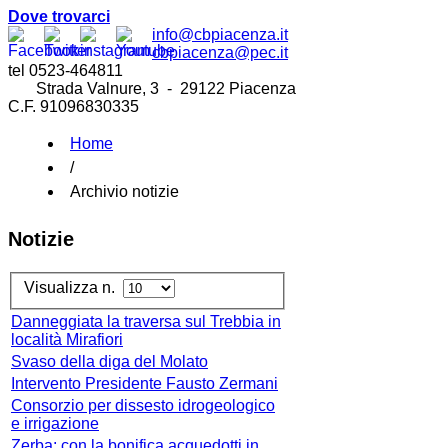
Dove trovarci
info@cbpiacenza.it
cbpiacenza@pec.it
tel 0523-464811
Strada Valnure, 3 - 29122 Piacenza
C.F. 91096830335
Home
/
Archivio notizie
Notizie
Visualizza n.
Danneggiata la traversa sul Trebbia in
località Mirafiori
Svaso della diga del Molato
Intervento Presidente Fausto Zermani
Consorzio per dissesto idrogeologico
e irrigazione
Zerba: con la bonifica acquedotti in