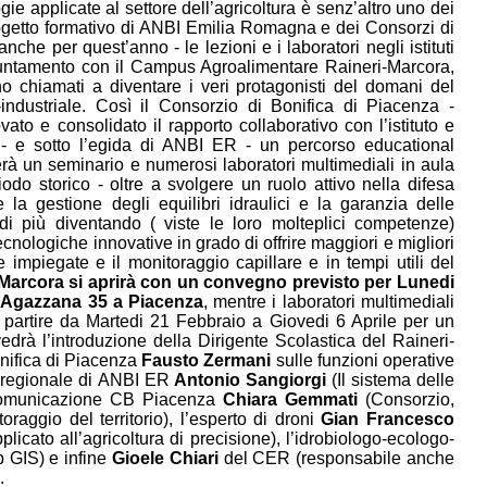
ie applicate al settore dell’agricoltura è senz’altro uno dei
rogetto formativo di ANBI Emilia Romagna e dei Consorzi di
nche per quest’anno - le lezioni e i laboratori negli istituti
ppuntamento con il Campus Agroalimentare Raineri-Marcora,
ono chiamati a diventare i veri protagonisti del domani del
ndustriale. Così il Consorzio di Bonifica di Piacenza -
vato e consolidato il rapporto collaborativo con l’istituto e
- e sotto l’egida di ANBI ER - un percorso educational
rà un seminario e numerosi laboratori multimediali in aula
odo storico - oltre a svolgere un ruolo attivo nella difesa
la gestione degli equilibri idraulici e la garanzia delle
 di più diventando ( viste le loro molteplici competenze)
ecnologiche innovative in grado di offrire maggiori e migliori
e impiegate e il monitoraggio capillare e in tempi utili del
-Marcora si aprirà con un convegno previsto per Lunedi
a Agazzana 35 a Piacenza
, mentre i laboratori multimediali
 a partire da Martedi 21 Febbraio a Giovedi 6 Aprile per un
edrà l’introduzione della Dirigente Scolastica del Raineri-
nifica di Piacenza
Fausto Zermani
sulle funzioni operative
e regionale di ANBI ER
Antonio Sangiorgi
(Il sistema delle
 Comunicazione CB Piacenza
Chiara Gemmati
(Consorzio,
raggio del territorio), l’esperto di droni
Gian Francesco
licato all’agricoltura di precisione), l’idrobiologo-ecologo-
eb GIS) e infine
Gioele Chiari
del CER (responsabile anche
.