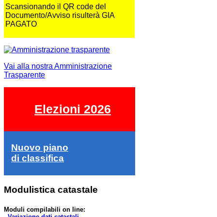
Scansionando il QR code del
Documento/Avviso risulterà GIA
PAGATO
Vai alla nostra Amministrazione
Trasparente
Elezioni 2026
Nuovo piano
di classifica
Modulistica catastale
Moduli compilabili on line:
-
Variazione dati catastali