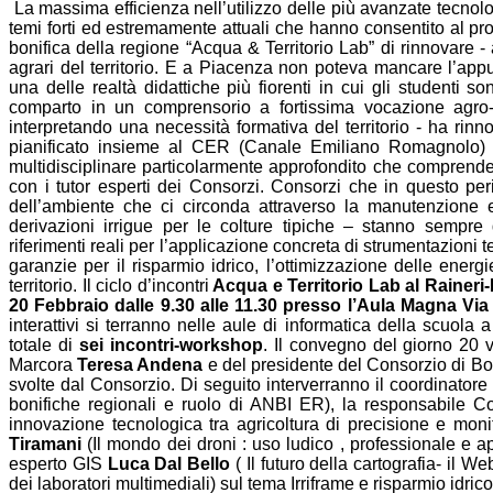
La massima efficienza nell’utilizzo delle più avanzate tecnolog
temi forti ed estremamente attuali che hanno consentito al p
bonifica della regione “Acqua & Territorio Lab” di rinnovare - a
agrari del territorio. E a Piacenza non poteva mancare l’a
una delle realtà didattiche più fiorenti in cui gli studenti s
comparto in un comprensorio a fortissima vocazione agro-i
interpretando una necessità formativa del territorio - ha rinno
pianificato insieme al CER (Canale Emiliano Romagnolo) 
multidisciplinare particolarmente approfondito che comprende
con i tutor esperti dei Consorzi. Consorzi che in questo peri
dell’ambiente che ci circonda attraverso la manutenzione e 
derivazioni irrigue per le colture tipiche – stanno sempre
riferimenti reali per l’applicazione concreta di strumentazioni t
garanzie per il risparmio idrico, l’ottimizzazione delle energi
territorio. Il ciclo d’incontri
Acqua e Territorio Lab al Raineri
20 Febbraio dalle 9.30 alle 11.30 presso l’Aula Magna Vi
interattivi si terranno nelle aule di informatica della scuola
totale di
sei incontri-workshop
. Il convegno del giorno 20 v
Marcora
Teresa Andena
e del presidente del Consorzio di Bo
svolte dal Consorzio. Di seguito interverranno il coordinator
bonifiche regionali e ruolo di ANBI ER), la responsabile
innovazione tecnologica tra agricoltura di precisione e monito
Tiramani
(Il mondo dei droni : uso ludico , professionale e app
esperto GIS
Luca Dal Bello
( Il futuro della cartografia- il W
dei laboratori multimediali) sul tema Irriframe e risparmio idrico