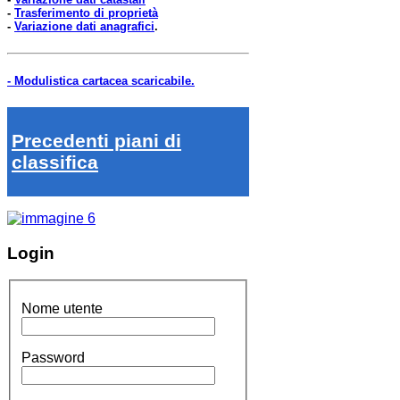
-
Trasferimento di proprietà
-
Variazione dati anagrafici
.
- Modulistica cartacea scaricabile.
Precedenti piani di
classifica
Login
Nome utente
Password