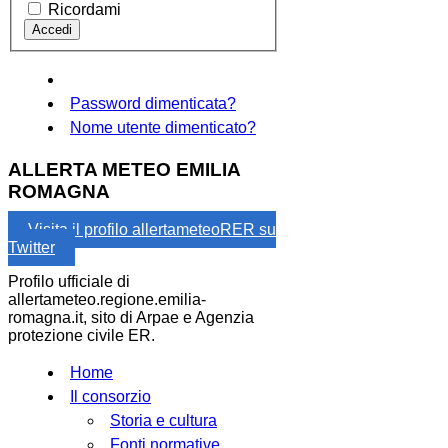
Ricordami
Password dimenticata?
Nome utente dimenticato?
ALLERTA METEO EMILIA
ROMAGNA
Visita il profilo allertameteoRER su
Twitter
Profilo ufficiale di
allertameteo.regione.emilia-
romagna.it, sito di Arpae e Agenzia
protezione civile ER.
Home
Il consorzio
Storia e cultura
Fonti normative