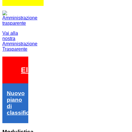
Vai alla
nostra
Amministrazione
Trasparente
Elezioni 2026
Nuovo
piano
di
classifica
Modulistica