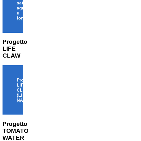
settore
agroalimentare
e
forestale”
Progetto
LIFE
CLAW
Progetto
LIFE
CLAW
(LIFE18
NAT/IT/000806)
Progetto
TOMATO
WATER