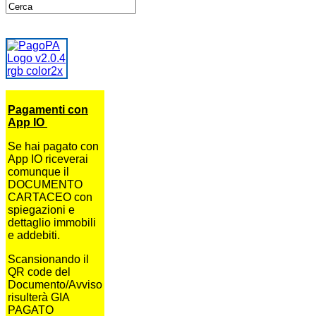
Pagamenti con
App IO
Se hai pagato con
App IO riceverai
comunque il
DOCUMENTO
CARTACEO con
spiegazioni e
dettaglio immobili
e addebiti.
Scansionando il
QR code del
Documento/Avviso
risulterà GIA
PAGATO