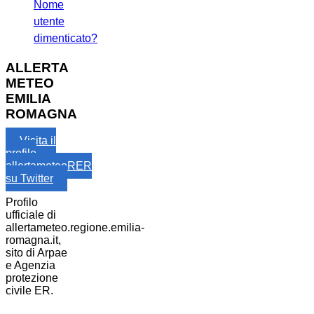
Nome
utente
dimenticato?
ALLERTA
METEO
EMILIA
ROMAGNA
Visita il
profilo
allertameteoRER
su Twitter
Profilo
ufficiale di
allertameteo.regione.emilia-
romagna.it,
sito di Arpae
e Agenzia
protezione
civile ER.