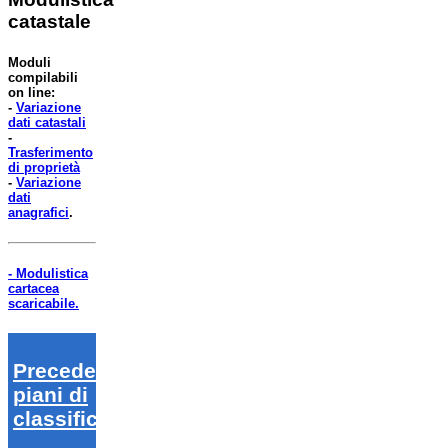
catastale
Moduli
compilabili
on line:
-
Variazione
dati catastali
-
Trasferimento
di proprietà
-
Variazione
dati
anagrafici
.
- Modulistica
cartacea
scaricabile.
Precedenti
piani di
classifica