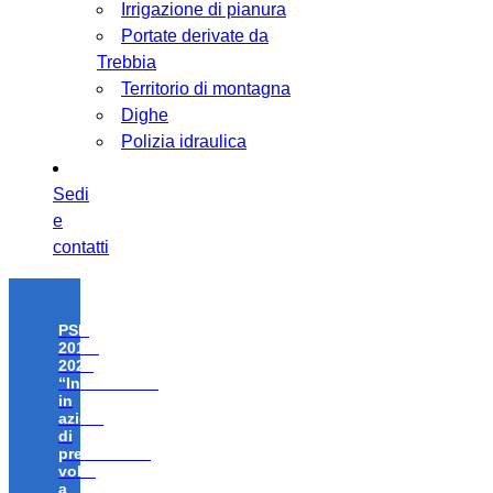
Irrigazione di pianura
Portate derivate da
Trebbia
Territorio di montagna
Dighe
Polizia idraulica
Sedi
e
contatti
PSR
2014-
2020
“Investimenti
in
azioni
di
prevenzione
volte
a