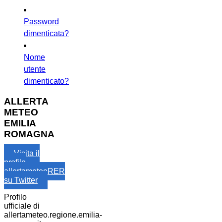
Password
dimenticata?
Nome
utente
dimenticato?
ALLERTA
METEO
EMILIA
ROMAGNA
Visita il
profilo
allertameteoRER
su Twitter
Profilo
ufficiale di
allertameteo.regione.emilia-