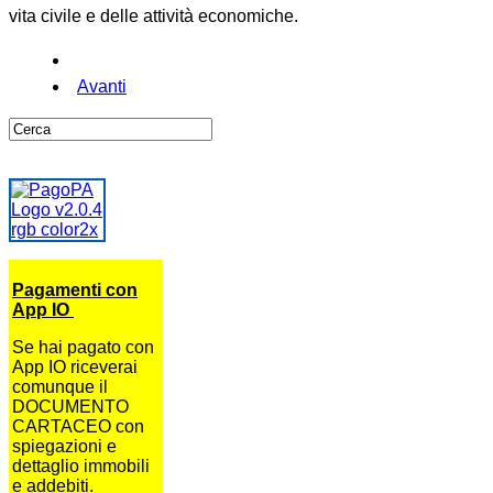
vita civile e delle attività economiche.
Avanti
Pagamenti con
App IO
Se hai pagato con
App IO riceverai
comunque il
DOCUMENTO
CARTACEO con
spiegazioni e
dettaglio immobili
e addebiti.