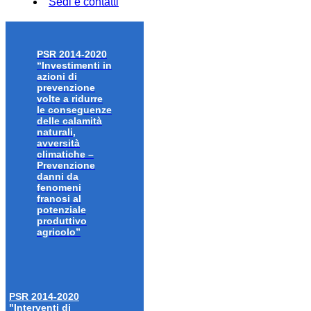
Sedi e contatti
PSR 2014-2020
“Investimenti in
azioni di
prevenzione
volte a ridurre
le conseguenze
delle calamità
naturali,
avversità
climatiche –
Prevenzione
danni da
fenomeni
franosi al
potenziale
produttivo
agricolo”
PSR 2014-2020
"Interventi di