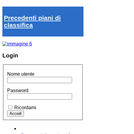
Precedenti piani di
classifica
Login
Nome utente
Password
Ricordami