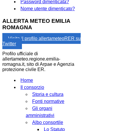
Password dimenticata?
Nome utente dimenticato?
ALLERTA METEO EMILIA
ROMAGNA
Visita il profilo allertameteoRER su
Twitter
Profilo ufficiale di
allertameteo.regione.emilia-
romagna.it, sito di Arpae e Agenzia
protezione civile ER.
Home
Il consorzio
Storia e cultura
Fonti normative
Gli organi
amministrativi
Albo consortile
Lo Statuto