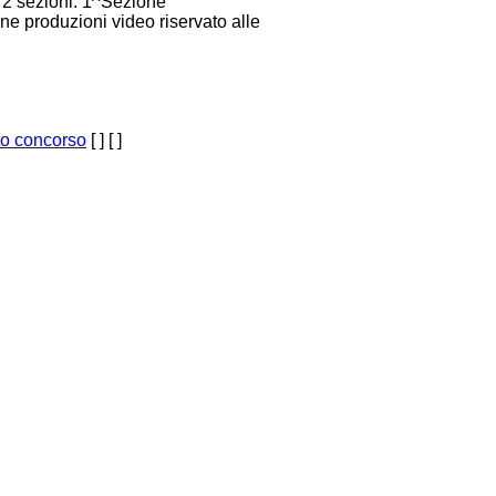
in 2 sezioni: 1^Sezione
one produzioni video riservato alle
o concorso
[ ]
[ ]