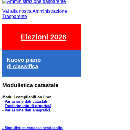
Vai alla nostra Amministrazione
Trasparente
Elezioni 2026
Nuovo piano
di classifica
Modulistica catastale
Moduli compilabili on line:
-
Variazione dati catastali
-
Trasferimento di proprietà
-
Variazione dati anagrafici
.
- Modulistica cartacea scaricabile.