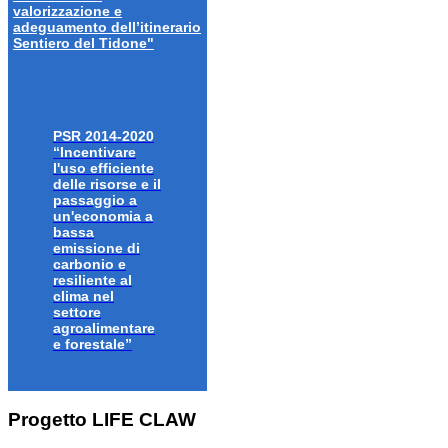
valorizzazione e
adeguamento dell’itinerario
Sentiero del Tidone"
PSR 2014-2020
“Incentivare
l'uso efficiente
delle risorse e il
passaggio a
un'economia a
bassa
emissione di
carbonio e
resiliente al
clima nel
settore
agroalimentare
e forestale”
Progetto LIFE CLAW