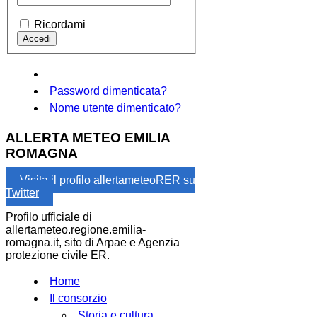
Ricordami
Password dimenticata?
Nome utente dimenticato?
ALLERTA METEO EMILIA
ROMAGNA
Visita il profilo allertameteoRER su
Twitter
Profilo ufficiale di
allertameteo.regione.emilia-
romagna.it, sito di Arpae e Agenzia
protezione civile ER.
Home
Il consorzio
Storia e cultura