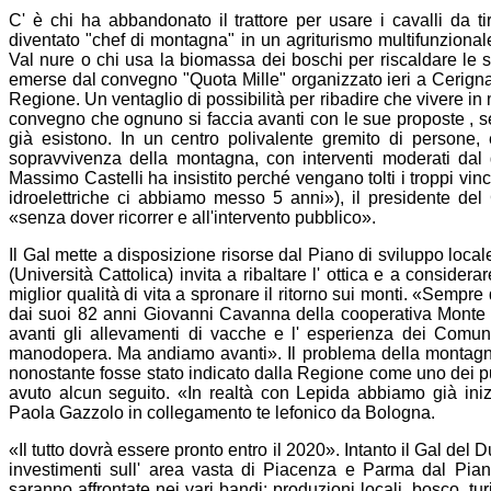
C' è chi ha abbandonato il trattore per usare i cavalli da ti
diventato "chef di montagna" in un agriturismo multifunzionale 
Val nure o chi usa la biomassa dei boschi per riscaldare le s
emerse dal convegno "Quota Mille" organizzato ieri a Cerigna
Regione. Un ventaglio di possibilità per ribadire che vivere i
convegno che ognuno si faccia avanti con le sue proposte , se
già esistono. In un centro polivalente gremito di persone,
sopravvivenza della montagna, con interventi moderati dal 
Massimo Castelli ha insistito perché vengano tolti i troppi vinco
idroelettriche ci abbiamo messo 5 anni»), il presidente del 
«senza dover ricorrer e all'intervento pubblico».
Il Gal mette a disposizione risorse dal Piano di sviluppo locale
(Università Cattolica) invita a ribaltare l' ottica e a conside
miglior qualità di vita a spronare il ritorno sui monti. «Sempre
dai suoi 82 anni Giovanni Cavanna della cooperativa Monte R
avanti gli allevamenti di vacche e l' esperienza dei Comune
manodopera. Ma andiamo avanti». Il problema della montagna, 
nonostante fosse stato indicato dalla Regione come uno dei pu
avuto alcun seguito. «In realtà con Lepida abbiamo già in
Paola Gazzolo in collegamento te lefonico da Bologna.
«Il tutto dovrà essere pronto entro il 2020». Intanto il Gal de
investimenti sull' area vasta di Piacenza e Parma dal Pia
saranno affrontate nei vari bandi: produzioni locali, bosco, t