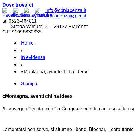
Dove trovarci
info@cbpiacenza.it
cbpiacenza@pec.it
tel 0523-464811
Strada Valnure, 3 - 29122 Piacenza
C.F. 91096830335
Home
/
In evidenza
/
«Montagna, avanti chi ha idee»
Stampa
«Montagna, avanti chi ha idee»
I
l convegno "Quota mille" a Cerignale: riflettori accesi sulle es
Lamentarsi non serve, si sfruttino i bandi Biochar, il carburan