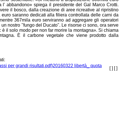
 l' abbandono» spiega il presidente del Gal Marco Crotti.
ere il bosco, dalla creazione di aree ricreative al ripristino
 euro saranno dedicati alla filiera controllata delle carni da
mentre 367mila euro serviranno ad aggregare gli operatori
di un nostro "fungo del Ducato". Le risorse ci sono, ora serve
nti: è il solo modo per non far morire la montagna». Si chiama
ntagna. È il carbone vegetale che viene prodotto dalla
ti:
20160322 libertà_ quota
[ ]
[ ]