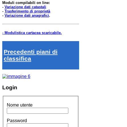
Moduli compilabili on line:
-
Variazione dati catastali
-
Trasferimento di proprietà
-
Variazione dati anagrafici
.
- Modulistica cartacea scaricabile.
Precedenti piani di
classifica
Login
Nome utente
Password