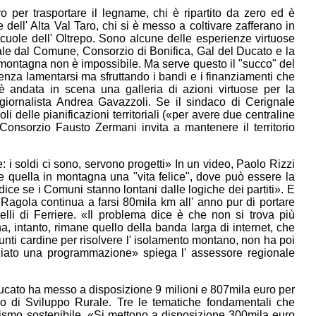
ro per trasportare il legname, chi è ripartito da zero ed è
dell' Alta Val Taro, chi si è messo a coltivare zafferano in
cuole dell' Oltrepo. Sono alcune delle esperienze virtuose
le dal Comune, Consorzio di Bonifica, Gal del Ducato e la
n montagna non è impossibile. Ma serve questo il "succo" del
nza lamentarsi ma sfruttando i bandi e i finanziamenti che
 è andata in scena una galleria di azioni virtuose per la
giornalista Andrea Gavazzoli. Se il sindaco di Cerignale
li delle pianificazioni territoriali («per avere due centraline
Consorzio Fausto Zermani invita a mantenere il territorio
: i soldi ci sono, servono progetti» In un video, Paolo Rizzi
rare quella in montagna una "vita felice", dove può essere la
 dice se i Comuni stanno lontani dalle logiche dei partiti». E
agola continua a farsi 80mila km all' anno pur di portare
lli di Ferriere. «Il problema dice è che non si trova più
intanto, rimane quello della banda larga di internet, che
nti cardine per risolvere l' isolamento montano, non ha poi
iziato una programmazione» spiega l' assessore regionale
l Ducato ha messo a disposizione 9 milioni e 807mila euro per
no di Sviluppo Rurale. Tre le tematiche fondamentali che
urismo sostenibile. «Si mettono a disposizione 300mila euro