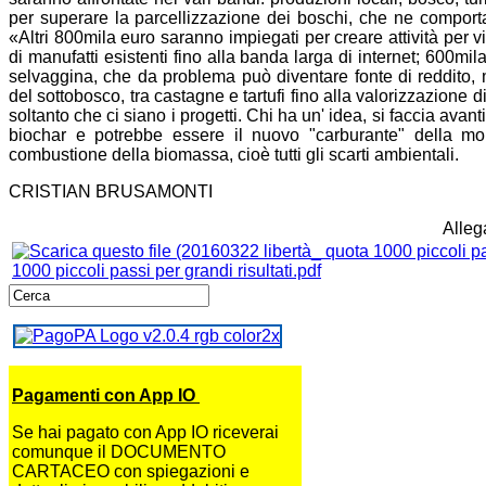
per superare la parcellizzazione dei boschi, che ne comporta
«Altri 800mila euro saranno impiegati per creare attività per viv
di manufatti esistenti fino alla banda larga di internet; 600mila
selvaggina, che da problema può diventare fonte di reddito, 
del sottobosco, tra castagne e tartufi fino alla valorizzazione 
soltanto che ci siano i progetti. Chi ha un' idea, si faccia ava
biochar e potrebbe essere il nuovo "carburante" della mo
combustione della biomassa, cioè tutti gli scarti ambientali.
CRISTIAN BRUSAMONTI
Allega
1000 piccoli passi per grandi risultati.pdf
Pagamenti con App IO
Se hai pagato con App IO riceverai
comunque il DOCUMENTO
CARTACEO con spiegazioni e