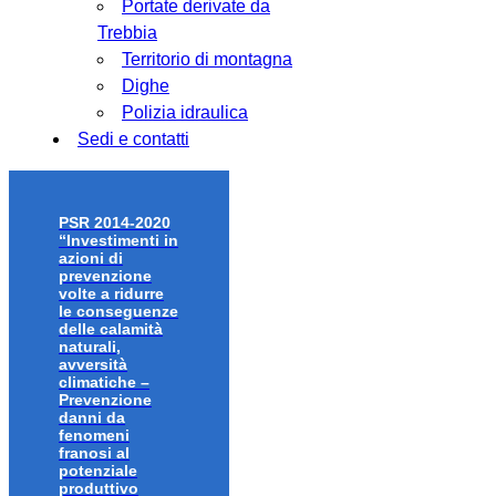
Portate derivate da
Trebbia
Territorio di montagna
Dighe
Polizia idraulica
Sedi e contatti
PSR 2014-2020
“Investimenti in
azioni di
prevenzione
volte a ridurre
le conseguenze
delle calamità
naturali,
avversità
climatiche –
Prevenzione
danni da
fenomeni
franosi al
potenziale
produttivo