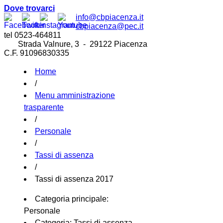
Dove trovarci
info@cbpiacenza.it
cbpiacenza@pec.it
tel 0523-464811
Strada Valnure, 3 - 29122 Piacenza
C.F. 91096830335
Home
/
Menu amministrazione
trasparente
/
Personale
/
Tassi di assenza
/
Tassi di assenza 2017
Categoria principale:
Personale
Categoria:
Tassi di assenza