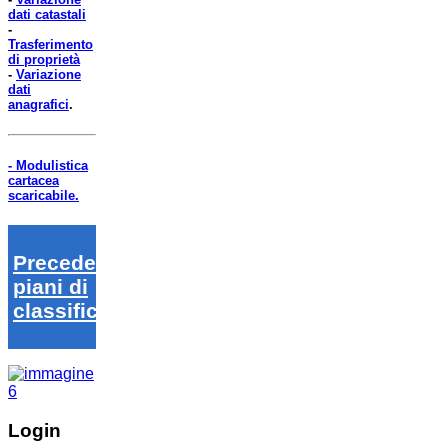
dati catastali
-
Trasferimento
di proprietà
-
Variazione
dati
anagrafici
.
- Modulistica
cartacea
scaricabile.
Precedenti
piani di
classifica
Login