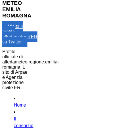
METEO
EMILIA
ROMAGNA
Visita il
profilo
allertameteoRER
su Twitter
Profilo
ufficiale di
allertameteo.regione.emilia-
romagna.it,
sito di Arpae
e Agenzia
protezione
civile ER.
Home
Il
consorzio