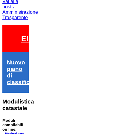
Vai alla
nostra
Amministrazione
Trasparente
Elezioni 2026
Nuovo
piano
di
classifica
Modulistica
catastale
Moduli
compilabili
on line:
-
Variazione