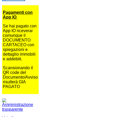
Pagamenti con
App IO
Se hai pagato con
App IO riceverai
comunque il
DOCUMENTO
CARTACEO con
spiegazioni e
dettaglio immobili
e addebiti.
Scansionando il
QR code del
Documento/Avviso
risulterà GIA
PAGATO