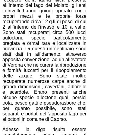
all’interno del lago del Molato; gli enti
coinvolti hanno quindi operato con i
propri mezzi e le proprie forze
recuperando circa 12 q.li di pesci di cui
2 all’interno dell’invaso e 10 a valle.
Sono stati recuperati circa 500 lucci
autoctoni, specie particolarmente
pregiata e ormai rara e localizzata in
provincia. Di questi un centinaio sono
stati dati in affidamento, attraverso
apposita convenzione, ad un allevatore
di Verona che ne curerà la riproduzione
e fornirà luccetti per il ripopolamento
delle acque. Sono state inoltre
recuperate numerose carpe anche di
grandi dimensioni, cavedani, alborelle
e scardole. Erano presenti anche
alcune specie alloctone quali persici
trota, pesce gatti e pseudorasbore che,
per quanto possibile, sono stati
separati e portati nell’apposito lago per
alloctoni in comune di Caorso.
Adesso la diga risulta essere
completamente vuota, spiega il