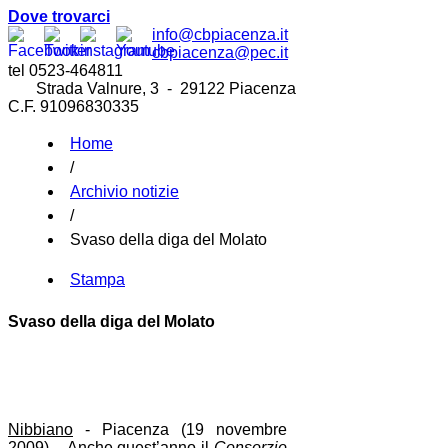
Dove trovarci
info@cbpiacenza.it
cbpiacenza@pec.it
tel 0523-464811
Strada Valnure, 3 - 29122 Piacenza
C.F. 91096830335
Home
/
Archivio notizie
/
Svaso della diga del Molato
Stampa
Svaso della diga del Molato
Nibbiano
- Piacenza (19 novembre
2009) – Anche quest’anno il
Consorzio