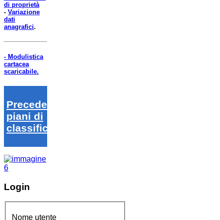
di proprietà
-
Variazione
dati
anagrafici
.
- Modulistica
cartacea
scaricabile.
Precedenti
piani di
classifica
Login
Nome utente