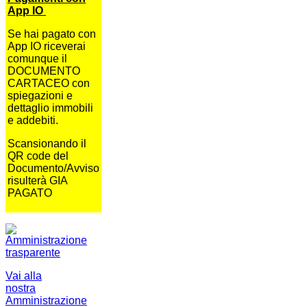
App IO
Se hai pagato con
App IO riceverai
comunque il
DOCUMENTO
CARTACEO con
spiegazioni e
dettaglio immobili
e addebiti.
Scansionando il
QR code del
Documento/Avviso
risulterà GIA
PAGATO
Vai alla
nostra
Amministrazione