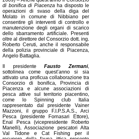
di bonifica di Piacenza
ha disposto le
operazioni di svaso della diga del
Molato in comune di Nibbiano per
consentire gli interventi di controllo e
manutenzione degli organi di scarico
dello sbarramento artificiale. Presenti
oltre al direttore del Consorzio dott. ing.
Roberto Ceruti, anche il responsabile
della polizia provinciale di Piacenza,
Angelo Battaglia.
Il presidente
Fausto Zermani
,
sottolinea come quest’anno si sia
attivato una proficua collaborazione tra
Consorzio di bonifica, Provincia di
Piacenza e alcune associazioni di
pesca attive sul territorio piacentino,
come lo Spinning club Italia
rappresentato dal presidente Vainer
Mazzoni, il gruppo F.I.P.S.A.S., Arci
Pesca (presidente Fornasari Ettore),
Enal Pesca (vicepresidente Roberto
Manelli), Associazione pescatori Alta
Val Tidone e Cat Fishing per il
recupero della fauna ittica presente