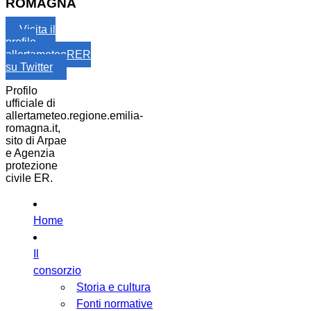
ROMAGNA
Visita il
profilo
allertameteoRER
su Twitter
Profilo
ufficiale di
allertameteo.regione.emilia-
romagna.it,
sito di Arpae
e Agenzia
protezione
civile ER.
Home
Il
consorzio
Storia e cultura
Fonti normative