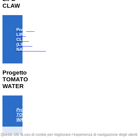
CLAW
Progetto
LIFE
CLAW
(LIFE18
NAT/IT/000806)
Progetto
TOMATO
WATER
Progetto
TOMATO
WATER
Questo sito fa uso di cookie per migliorare l’esperienza di navigazione degli utenti