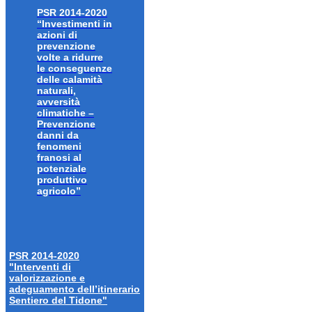
PSR 2014-2020
“Investimenti in
azioni di
prevenzione
volte a ridurre
le conseguenze
delle calamità
naturali,
avversità
climatiche –
Prevenzione
danni da
fenomeni
franosi al
potenziale
produttivo
agricolo”
PSR 2014-2020
"Interventi di
valorizzazione e
adeguamento dell’itinerario
Sentiero del Tidone"