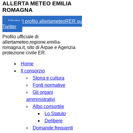
ALLERTA METEO EMILIA
ROMAGNA
Visita il profilo allertameteoRER su
Twitter
Profilo ufficiale di
allertameteo.regione.emilia-
romagna.it, sito di Arpae e Agenzia
protezione civile ER.
Home
Il consorzio
Storia e cultura
Fonti normative
Gli organi
amministrativi
Albo consortile
Lo Statuto
Delibere
Domande frequenti