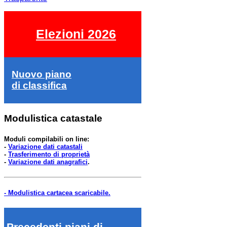
Elezioni 2026
Nuovo piano
di classifica
Modulistica catastale
Moduli compilabili on line:
-
Variazione dati catastali
-
Trasferimento di proprietà
-
Variazione dati anagrafici
.
- Modulistica cartacea scaricabile.
Precedenti piani di