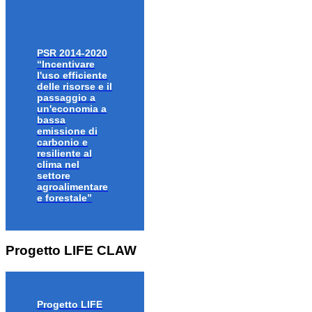
PSR 2014-2020
“Incentivare
l'uso efficiente
delle risorse e il
passaggio a
un'economia a
bassa
emissione di
carbonio e
resiliente al
clima nel
settore
agroalimentare
e forestale”
Progetto LIFE CLAW
Progetto LIFE