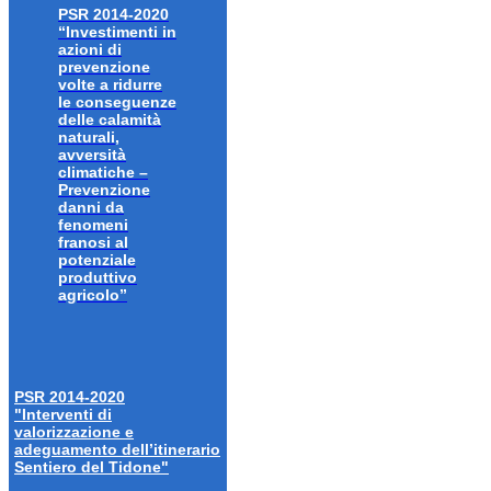
PSR 2014-2020
“Investimenti in
azioni di
prevenzione
volte a ridurre
le conseguenze
delle calamità
naturali,
avversità
climatiche –
Prevenzione
danni da
fenomeni
franosi al
potenziale
produttivo
agricolo”
PSR 2014-2020
"Interventi di
valorizzazione e
adeguamento dell’itinerario
Sentiero del Tidone"