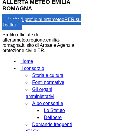
ALLERTA METEO EMILIA
ROMAGNA
Visita il profilo allertameteoRER su
Twitter
Profilo ufficiale di
allertameteo.regione.emilia-
romagna.it, sito di Arpae e Agenzia
protezione civile ER.
Home
Il consorzio
Storia e cultura
Fonti normative
Gli organi
amministrativi
Albo consortile
Lo Statuto
Delibere
Domande frequenti