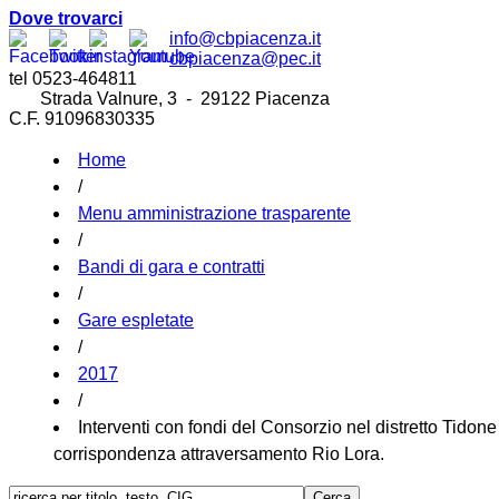
Dove trovarci
info@cbpiacenza.it
cbpiacenza@pec.it
tel 0523-464811
Strada Valnure, 3 - 29122 Piacenza
C.F. 91096830335
Home
/
Menu amministrazione trasparente
/
Bandi di gara e contratti
/
Gare espletate
/
2017
/
Interventi con fondi del Consorzio nel distretto Tidone
corrispondenza attraversamento Rio Lora.