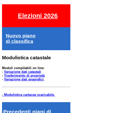
Elezioni 2026
Nuovo piano
di classifica
Modulistica catastale
Moduli compilabili on line:
-
Variazione dati catastali
-
Trasferimento di proprietà
-
Variazione dati anagrafici
.
- Modulistica cartacea scaricabile.
Precedenti piani di