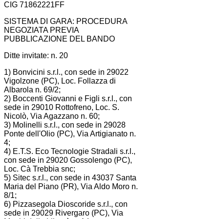
CIG 71862221FF
SISTEMA DI GARA: PROCEDURA
NEGOZIATA PREVIA
PUBBLICAZIONE DEL BANDO
Ditte invitate: n. 20
1) Bonvicini s.r.l., con sede in 29022
Vigolzone (PC), Loc. Follazza di
Albarola n. 69/2;
2) Boccenti Giovanni e Figli s.r.l., con
sede in 29010 Rottofreno, Loc. S.
Nicolò, Via Agazzano n. 60;
3) Molinelli s.r.l., con sede in 29028
Ponte dell'Olio (PC), Via Artigianato n.
4;
4) E.T.S. Eco Tecnologie Stradali s.r.l.,
con sede in 29020 Gossolengo (PC),
Loc. Cà Trebbia snc;
5) Sitec s.r.l., con sede in 43037 Santa
Maria del Piano (PR), Via Aldo Moro n.
8/1;
6) Pizzasegola Dioscoride s.r.l., con
sede in 29029 Rivergaro (PC), Via