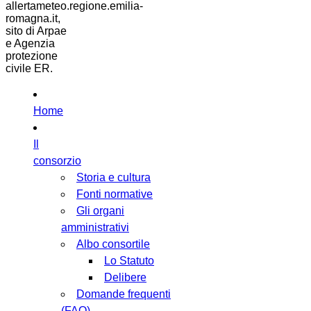
allertameteo.regione.emilia-
romagna.it,
sito di Arpae
e Agenzia
protezione
civile ER.
Home
Il
consorzio
Storia e cultura
Fonti normative
Gli organi
amministrativi
Albo consortile
Lo Statuto
Delibere
Domande frequenti
(FAQ)