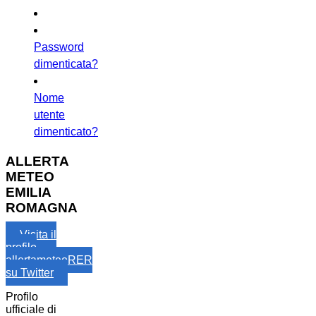
Password
dimenticata?
Nome
utente
dimenticato?
ALLERTA
METEO
EMILIA
ROMAGNA
Visita il
profilo
allertameteoRER
su Twitter
Profilo
ufficiale di