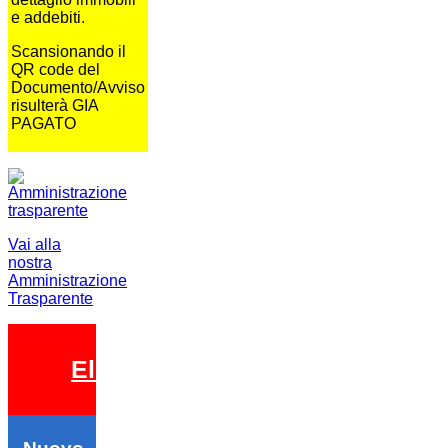
e addebiti.
Scansionando il
QR code del
Documento/Avviso
risulterà GIA
PAGATO
Vai alla
nostra
Amministrazione
Trasparente
Elezioni 2026