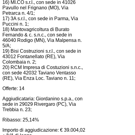
16) MI.CO s.r.l., con sede in 41026
Pavullo nel Frignano (MO), Via
Petrarca n. 4/1;
17) 3A s.r.l., con sede in Parma, Via
Puccini n. 1;
18) Mantovagricoltura di Burato
Fernando & c. s.n.c., con sede in
46040 Rodigo (MN), Via Malpensa n.
5/A;
19) Bisi Costruzioni s.r.l., con sede in
43012 Fontanellato (RE), Via
Colombaia n. 2;
20) RCM Impresa di Costuzioni s.n.c.,
con sede 42032 Taviano Ventasso
(RE), Via Enza Loc. Taviano n. 11;
Offerte: 14
Aggiudicataria: Giordanino s.p.a., con
sede in 29029 Rivergaro (PC), Via
Trebbia n. 23;
Ribasso: 25,14%
Importo di aggiudicazione: € 39.004,02