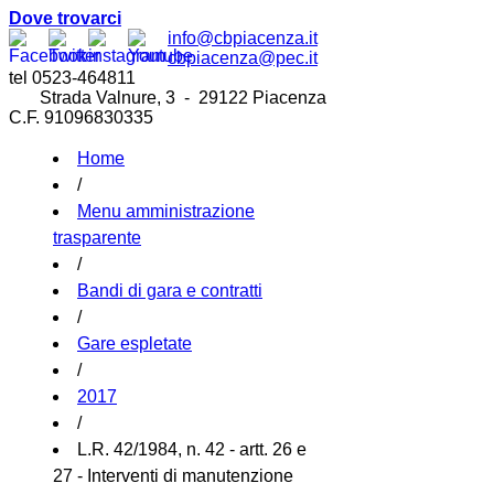
Dove trovarci
info@cbpiacenza.it
cbpiacenza@pec.it
tel 0523-464811
Strada Valnure, 3 - 29122 Piacenza
C.F. 91096830335
Home
/
Menu amministrazione
trasparente
/
Bandi di gara e contratti
/
Gare espletate
/
2017
/
L.R. 42/1984, n. 42 - artt. 26 e
27 - Interventi di manutenzione