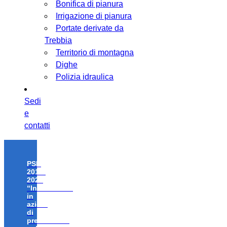
Bonifica di pianura
Irrigazione di pianura
Portate derivate da
Trebbia
Territorio di montagna
Dighe
Polizia idraulica
Sedi
e
contatti
PSR
2014-
2020
“Investimenti
in
azioni
di
prevenzione