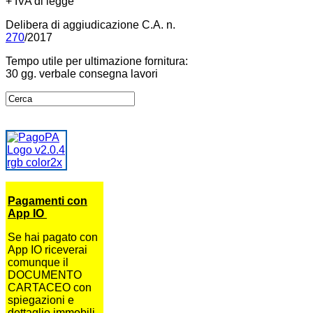
+ IVA di legge
Delibera di aggiudicazione C.A. n.
270
/2017
Tempo utile per ultimazione fornitura:
30 gg. verbale consegna lavori
Pagamenti con
App IO
Se hai pagato con
App IO riceverai
comunque il
DOCUMENTO
CARTACEO con
spiegazioni e
dettaglio immobili