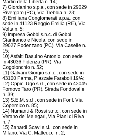
Martiri della Libertà n. 14;
7) Giordanino s.p.a., con sede in 29029
Rivergaro (PC), Via Trebbia n. 23;
8) Emiliana Conglomerati s.p.a., con
sede in 41123 Reggio Emilia (RE), Via
Volta n. 5;
9) Impresa Gobbi s.n.c. di Gobbi
Gianfranco e Nicola, con sede in
29027 Podenzano (PC), Via Caselle n.
15;
10) Asfalti Basuino Antonio, con sede
in 43036 Fidenza (PR), Via
Cogolonchio n. 52;
11) Galvani Giorgio s.n.c., con sede in
43100 Parma, Piazzale Faraboli 19/A;
12) Oppici Ugo s.r.l., con sede in 43045
Fornovo Taro (PR), Strada Fondovalle
n. 39;
13) S.E.M. s.r.l., con sede in Forlì, Via
Copernico n. 85;
14) Numanti & Rossi s.n.c., con sede in
Verano de' Melegari, Via Piani di Riva
n. 7;
15) Zanardi Scavi s.r.l., con sede in
Milano, Via C. Matteucci n. 2;