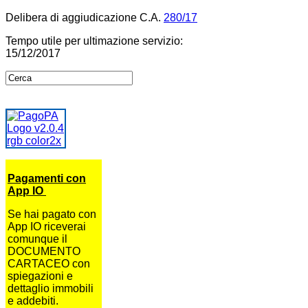
Delibera di aggiudicazione C.A.
280/17
Tempo utile per ultimazione servizio:
15/12/2017
Pagamenti con
App IO
Se hai pagato con
App IO riceverai
comunque il
DOCUMENTO
CARTACEO con
spiegazioni e
dettaglio immobili
e addebiti.