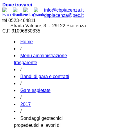
Dove trovarci
info@cbpiacenza.it
cbpiacenza@pec.it
tel 0523-464811
Strada Valnure, 3 - 29122 Piacenza
C.F. 91096830335
Home
/
Menu amministrazione
trasparente
/
Bandi di gara e contratti
/
Gare espletate
/
2017
/
Sondaggi geotecnici
propedeutici a lavori di