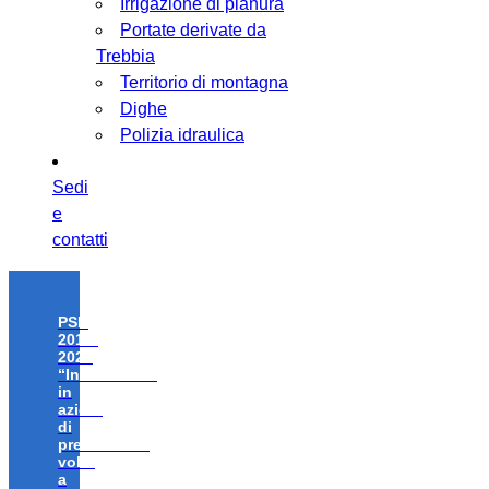
Irrigazione di pianura
Portate derivate da
Trebbia
Territorio di montagna
Dighe
Polizia idraulica
Sedi
e
contatti
PSR
2014-
2020
“Investimenti
in
azioni
di
prevenzione
volte
a