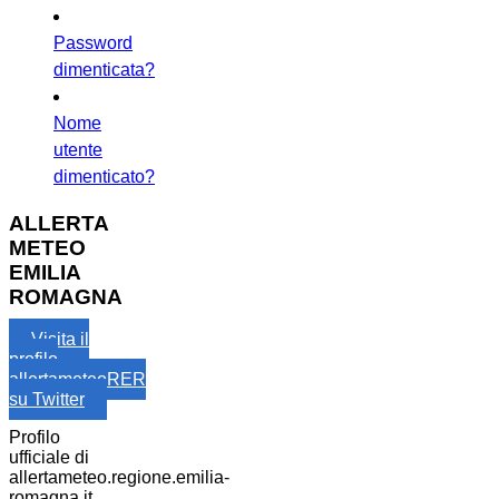
Password
dimenticata?
Nome
utente
dimenticato?
ALLERTA
METEO
EMILIA
ROMAGNA
Visita il
profilo
allertameteoRER
su Twitter
Profilo
ufficiale di
allertameteo.regione.emilia-
romagna.it,