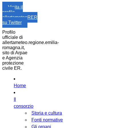
Visita il
profilo
allertameteoRER
su Twitter
Profilo
ufficiale di
allertameteo.regione.emilia-
romagna.it,
sito di Arpae
e Agenzia
protezione
civile ER.
Home
Il
consorzio
Storia e cultura
Fonti normative
Gli organi