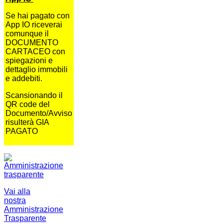
Se hai pagato con
App IO riceverai
comunque il
DOCUMENTO
CARTACEO con
spiegazioni e
dettaglio immobili
e addebiti.
Scansionando il
QR code del
Documento/Avviso
risulterà GIA
PAGATO
Vai alla
nostra
Amministrazione
Trasparente