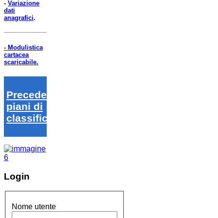
-
Variazione
dati
anagrafici
.
- Modulistica
cartacea
scaricabile.
Precedenti
piani di
classifica
Login
Nome utente