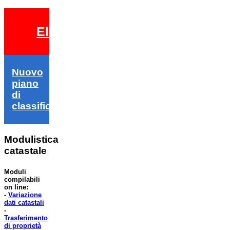
Elezioni 2026
Nuovo
piano
di
classifica
Modulistica
catastale
Moduli
compilabili
on line:
-
Variazione
dati catastali
-
Trasferimento
di proprietà