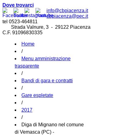
Dove trovarci
info@cbpiacenza.it
cbpiacenza@pec.it
tel 0523-464811
Strada Valnure, 3 - 29122 Piacenza
C.F. 91096830335
Home
/
Menu amministrazione
trasparente
/
Bandi di gara e contratti
/
Gare espletate
/
2017
/
Diga di Mignano nel comune
di Vemasca (PC) -