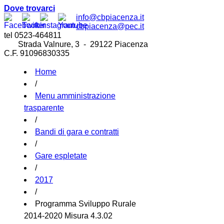
Dove trovarci
info@cbpiacenza.it
cbpiacenza@pec.it
tel 0523-464811
Strada Valnure, 3 - 29122 Piacenza
C.F. 91096830335
Home
/
Menu amministrazione
trasparente
/
Bandi di gara e contratti
/
Gare espletate
/
2017
/
Programma Sviluppo Rurale
2014-2020 Misura 4.3.02