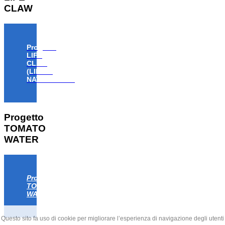
CLAW
Progetto
LIFE
CLAW
(LIFE18
NAT/IT/000806)
Progetto
TOMATO
WATER
Progetto
TOMATO
WATER
Questo sito fa uso di cookie per migliorare l’esperienza di navigazione degli utenti