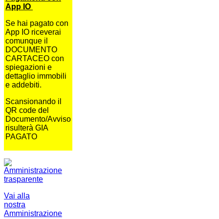
App IO
Se hai pagato con
App IO riceverai
comunque il
DOCUMENTO
CARTACEO con
spiegazioni e
dettaglio immobili
e addebiti.
Scansionando il
QR code del
Documento/Avviso
risulterà GIA
PAGATO
Vai alla
nostra
Amministrazione