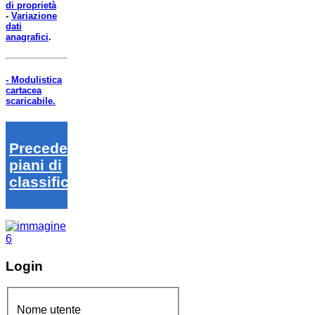
di proprietà
-
Variazione
dati
anagrafici
.
- Modulistica
cartacea
scaricabile.
Precedenti
piani di
classifica
Login
Nome utente