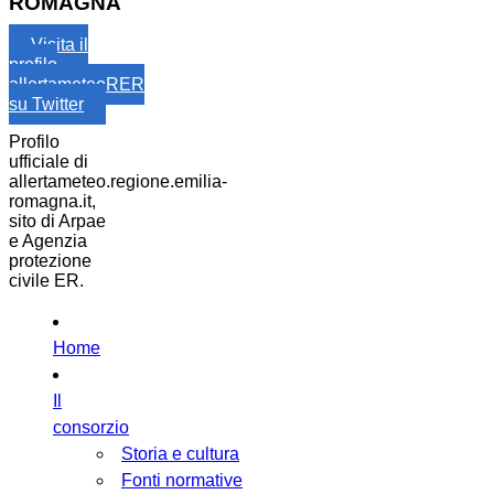
ROMAGNA
Visita il
profilo
allertameteoRER
su Twitter
Profilo
ufficiale di
allertameteo.regione.emilia-
romagna.it,
sito di Arpae
e Agenzia
protezione
civile ER.
Home
Il
consorzio
Storia e cultura
Fonti normative