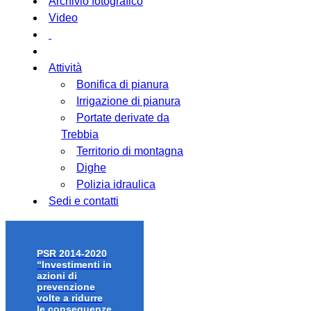
Archivio fotografico
Video
Attività
Bonifica di pianura
Irrigazione di pianura
Portate derivate da
Trebbia
Territorio di montagna
Dighe
Polizia idraulica
Sedi e contatti
PSR 2014-2020
“Investimenti in
azioni di
prevenzione
volte a ridurre
le conseguenze