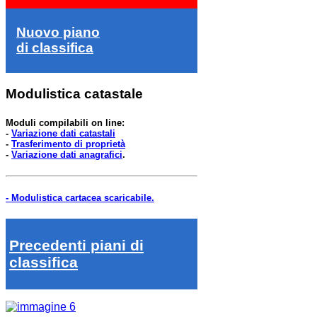
Nuovo piano
di classifica
Modulistica catastale
Moduli compilabili on line:
-
Variazione dati catastali
-
Trasferimento di proprietà
-
Variazione dati anagrafici
.
- Modulistica cartacea scaricabile.
Precedenti piani di
classifica