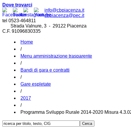
Dove trovarci
info@cbpiacenza.it
cbpiacenza@pec.it
tel 0523-464811
Strada Valnure, 3 - 29122 Piacenza
C.F. 91096830335
Home
/
Menu amministrazione trasparente
/
Bandi di gara e contratti
/
Gare espletate
/
2017
/
Programma Sviluppo Rurale 2014-2020 Misura 4.3.02 “I