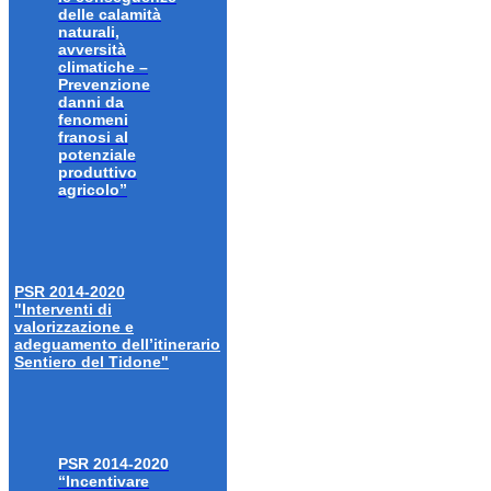
delle calamità
naturali,
avversità
climatiche –
Prevenzione
danni da
fenomeni
franosi al
potenziale
produttivo
agricolo”
PSR 2014-2020
"Interventi di
valorizzazione e
adeguamento dell’itinerario
Sentiero del Tidone"
PSR 2014-2020
“Incentivare