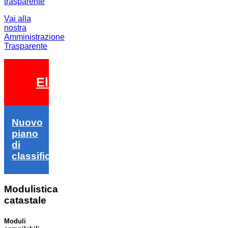
Vai alla
nostra
Amministrazione
Trasparente
Elezioni 2026
Nuovo
piano
di
classifica
Modulistica
catastale
Moduli