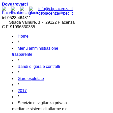
Dove trovarci
info@cbpiacenza.it
cbpiacenza@pec.it
tel 0523-464811
Strada Valnure, 3 - 29122 Piacenza
C.F. 91096830335
Home
/
Menu amministrazione
trasparente
/
Bandi di gara e contratti
/
Gare espletate
/
2017
/
Servizio di vigilanza privata
mediante sistemi di allarme e di