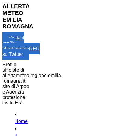
ALLERTA
METEO
EMILIA
ROMAGNA
Visita il
profilo
allertameteoRER
su Twitter
Profilo
ufficiale di
allertameteo.regione.emilia-
romagna.it,
sito di Arpae
e Agenzia
protezione
civile ER.
Home
Il