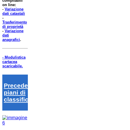
compilabili
on line:
-
Variazione
dati catastali
-
Trasferimento
di proprietà
-
Variazione
dati
anagrafici
.
- Modulistica
cartacea
scaricabile.
Precedenti
piani di
classifica