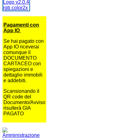
Pagamenti con
App IO
Se hai pagato con
App IO riceverai
comunque il
DOCUMENTO
CARTACEO con
spiegazioni e
dettaglio immobili
e addebiti.
Scansionando il
QR code del
Documento/Avviso
risulterà GIA
PAGATO