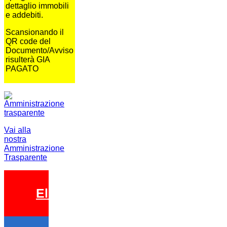
dettaglio immobili
e addebiti.
Scansionando il
QR code del
Documento/Avviso
risulterà GIA
PAGATO
Vai alla
nostra
Amministrazione
Trasparente
Elezioni 2026