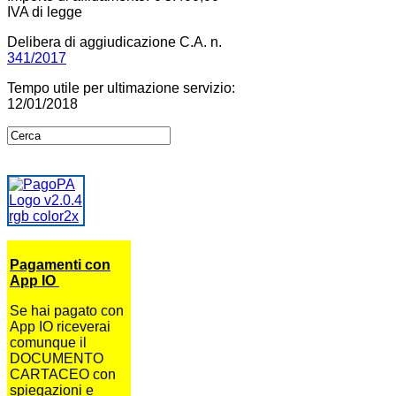
IVA di legge
Delibera di aggiudicazione C.A. n.
341/2017
Tempo utile per ultimazione servizio:
12/01/2018
Pagamenti con
App IO
Se hai pagato con
App IO riceverai
comunque il
DOCUMENTO
CARTACEO con
spiegazioni e