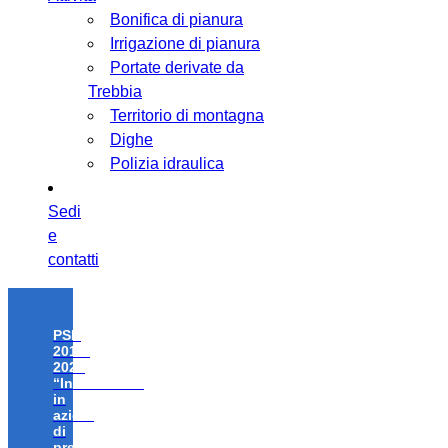
Bonifica di pianura
Irrigazione di pianura
Portate derivate da
Trebbia
Territorio di montagna
Dighe
Polizia idraulica
Sedi
e
contatti
PSR
2014-
2020
“Investimenti
in
azioni
di
prevenzione