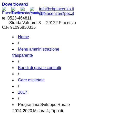
Dove trovarci
info@cbpiacenza.it
cbpiacenza@pec.it
tel 0523-464811
Strada Valnure, 3 - 29122 Piacenza
C.F. 91096830335
Home
/
Menu amministrazione
trasparente
/
Bandi di gara e contratti
/
Gare espletate
/
2017
/
Programma Sviluppo Rurale
2014-2020 Misura 4, Tipo di