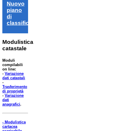
Nuovo
piano
di
classifica
Modulistica
catastale
Moduli
compilabili
on line:
-
Variazione
dati catastali
-
Trasferimento
di proprietà
-
Variazione
dati
anagrafici
.
- Modulistica
cartacea
scaricabile.