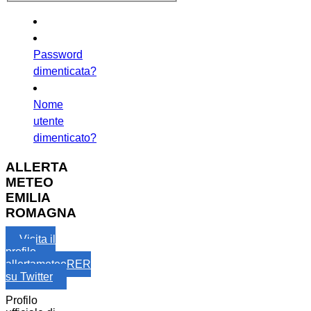
Password
dimenticata?
Nome
utente
dimenticato?
ALLERTA
METEO
EMILIA
ROMAGNA
Visita il
profilo
allertameteoRER
su Twitter
Profilo