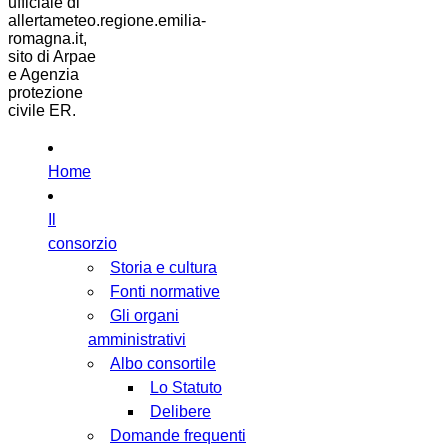
ufficiale di
allertameteo.regione.emilia-
romagna.it,
sito di Arpae
e Agenzia
protezione
civile ER.
Home
Il
consorzio
Storia e cultura
Fonti normative
Gli organi
amministrativi
Albo consortile
Lo Statuto
Delibere
Domande frequenti