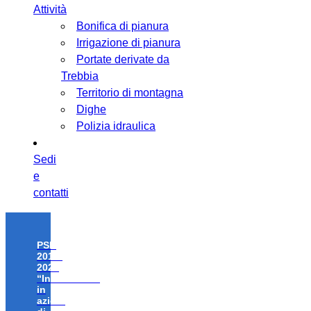
Attività
Bonifica di pianura
Irrigazione di pianura
Portate derivate da
Trebbia
Territorio di montagna
Dighe
Polizia idraulica
Sedi
e
contatti
PSR
2014-
2020
“Investimenti
in
azioni