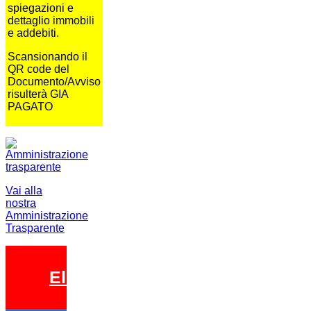
spiegazioni e
dettaglio immobili
e addebiti.
Scansionando il
QR code del
Documento/Avviso
risulterà GIA
PAGATO
Vai alla
nostra
Amministrazione
Trasparente
Elezioni 2026