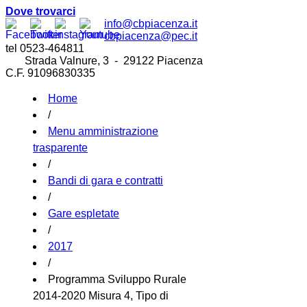
Dove trovarci
info@cbpiacenza.it
cbpiacenza@pec.it
tel 0523-464811
Strada Valnure, 3 - 29122 Piacenza
C.F. 91096830335
Home
/
Menu amministrazione
trasparente
/
Bandi di gara e contratti
/
Gare espletate
/
2017
/
Programma Sviluppo Rurale
2014-2020 Misura 4, Tipo di