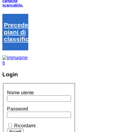
cartacea
scaricabile.
Precedenti
piani di
classifica
Login
Nome utente
Password
Ricordami