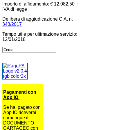
Importo di affidamento: € 12.082,50 +
IVA di legge
Delibera di aggiudicazione C.A. n.
343/2017
Tempo utile per ultimazione servizio:
12/01/2018
Pagamenti con
App IO
Se hai pagato con
App IO riceverai
comunque il
DOCUMENTO
CARTACEO con