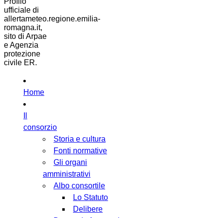
Profilo
ufficiale di
allertameteo.regione.emilia-
romagna.it,
sito di Arpae
e Agenzia
protezione
civile ER.
Home
Il
consorzio
Storia e cultura
Fonti normative
Gli organi
amministrativi
Albo consortile
Lo Statuto
Delibere