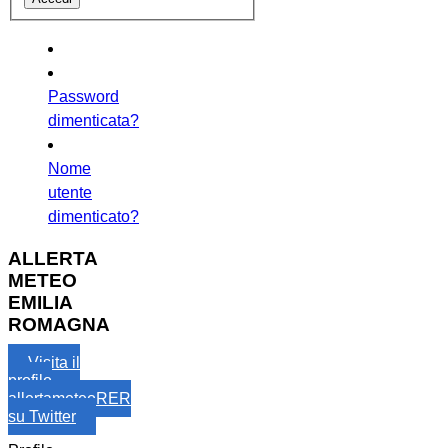
Password
dimenticata?
Nome
utente
dimenticato?
ALLERTA
METEO
EMILIA
ROMAGNA
Visita il
profilo
allertameteoRER
su Twitter