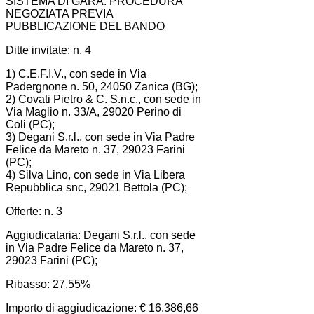
SISTEMA DI GARA: PROCEDURA
NEGOZIATA PREVIA
PUBBLICAZIONE DEL BANDO
Ditte invitate: n. 4
1) C.E.F.I.V., con sede in Via
Padergnone n. 50, 24050 Zanica (BG);
2) Covati Pietro & C. S.n.c., con sede in
Via Maglio n. 33/A, 29020 Perino di
Coli (PC);
3) Degani S.r.l., con sede in Via Padre
Felice da Mareto n. 37, 29023 Farini
(PC);
4) Silva Lino, con sede in Via Libera
Repubblica snc, 29021 Bettola (PC);
Offerte: n. 3
Aggiudicataria: Degani S.r.l., con sede
in Via Padre Felice da Mareto n. 37,
29023 Farini (PC);
Ribasso: 27,55%
Importo di aggiudicazione: € 16.386,66