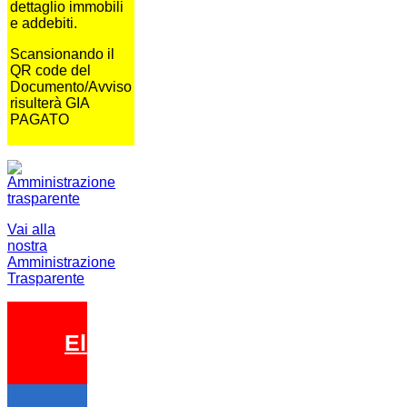
dettaglio immobili
e addebiti.
Scansionando il
QR code del
Documento/Avviso
risulterà GIA
PAGATO
Vai alla
nostra
Amministrazione
Trasparente
Elezioni 2026