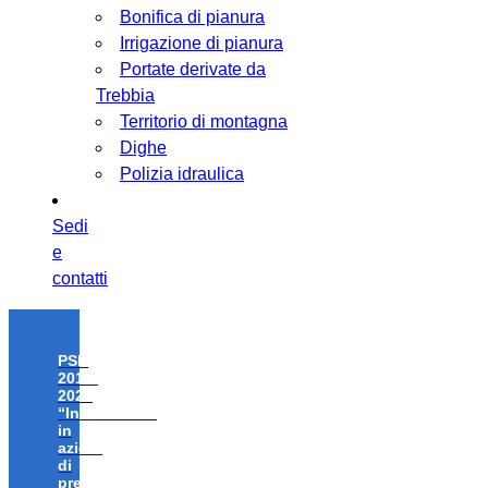
Bonifica di pianura
Irrigazione di pianura
Portate derivate da
Trebbia
Territorio di montagna
Dighe
Polizia idraulica
Sedi
e
contatti
PSR
2014-
2020
“Investimenti
in
azioni
di
prevenzione