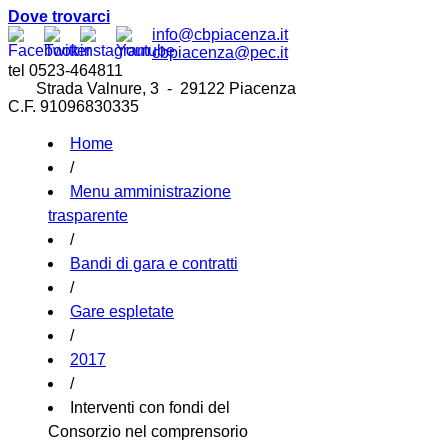
Dove trovarci
info@cbpiacenza.it
cbpiacenza@pec.it
tel 0523-464811
Strada Valnure, 3 - 29122 Piacenza
C.F. 91096830335
Home
/
Menu amministrazione
trasparente
/
Bandi di gara e contratti
/
Gare espletate
/
2017
/
Interventi con fondi del
Consorzio nel comprensorio