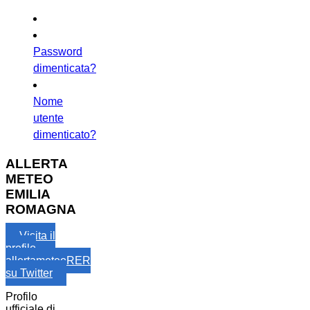
Password
dimenticata?
Nome
utente
dimenticato?
ALLERTA
METEO
EMILIA
ROMAGNA
Visita il
profilo
allertameteoRER
su Twitter
Profilo
ufficiale di