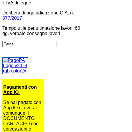
+ IVA di legge
Delibera di aggiudicazione C.A. n.
377/2017
Tempo utile per ultimazione lavori: 60
gg. verbale consegna lavori
Pagamenti con
App IO
Se hai pagato con
App IO riceverai
comunque il
DOCUMENTO
CARTACEO con
spiegazioni e