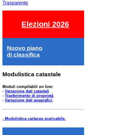
Trasparente
Elezioni 2026
Nuovo piano
di classifica
Modulistica catastale
Moduli compilabili on line:
-
Variazione dati catastali
-
Trasferimento di proprietà
-
Variazione dati anagrafici
.
- Modulistica cartacea scaricabile.