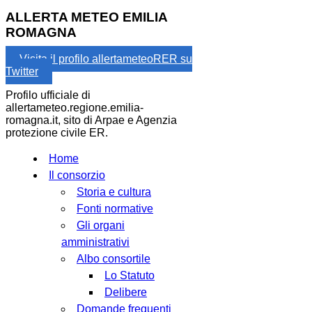
ALLERTA METEO EMILIA
ROMAGNA
Visita il profilo allertameteoRER su
Twitter
Profilo ufficiale di
allertameteo.regione.emilia-
romagna.it, sito di Arpae e Agenzia
protezione civile ER.
Home
Il consorzio
Storia e cultura
Fonti normative
Gli organi
amministrativi
Albo consortile
Lo Statuto
Delibere
Domande frequenti