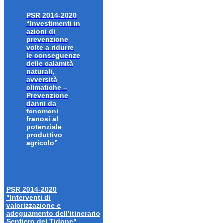
PSR 2014-2020
“Investimenti in
azioni di
prevenzione
volte a ridurre
le conseguenze
delle calamità
naturali,
avversità
climatiche –
Prevenzione
danni da
fenomeni
franosi al
potenziale
produttivo
agricolo”
PSR 2014-2020
"Interventi di
valorizzazione e
adeguamento dell’itinerario
Sentiero del Tidone"