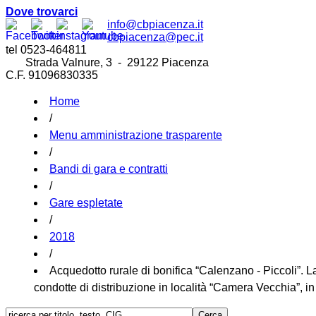
Dove trovarci
info@cbpiacenza.it
cbpiacenza@pec.it
tel 0523-464811
Strada Valnure, 3 - 29122 Piacenza
C.F. 91096830335
Home
/
Menu amministrazione trasparente
/
Bandi di gara e contratti
/
Gare espletate
/
2018
/
Acquedotto rurale di bonifica “Calenzano - Piccoli”. Lav
condotte di distribuzione in località “Camera Vecchia”