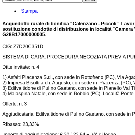
Stampa
Acquedotto rurale di bonifica “Calenzano - Piccoli”. Lavori 
sostituzione condotte di distribuzione in località “Camer
G28B17000000005.
CIG: Z7D20C351D.
SISTEMA DI GARA: PROCEDURA NEGOZIATA PREVIA PU
Ditte invitate: n. 4
1) Asfalti Piacenza S.r.l., con sede in Rottofreno (PC), Via Ag
2) Impresa Bisotti arch. Augusto, con sede in Piacenza (PC), Vi
3) Edilvaltidone di Pulino Gaetano, con sede in Pianello Val 
4) Malaspina Natale, con sede in Bobbio (PC), Località Ponte 
Offerte: n. 3
Aggiudicataria: Edilvaltidone di Pulino Gaetano, con sede in 
Ribasso: 23,33%
Importo di aggiudicazione: € 30.123,94 + IVA di legge