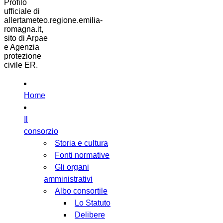
Profilo
ufficiale di
allertameteo.regione.emilia-
romagna.it,
sito di Arpae
e Agenzia
protezione
civile ER.
Home
Il
consorzio
Storia e cultura
Fonti normative
Gli organi
amministrativi
Albo consortile
Lo Statuto
Delibere