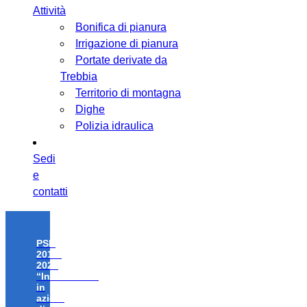
Attività
Bonifica di pianura
Irrigazione di pianura
Portate derivate da
Trebbia
Territorio di montagna
Dighe
Polizia idraulica
Sedi
e
contatti
PSR
2014-
2020
“Investimenti
in
azioni