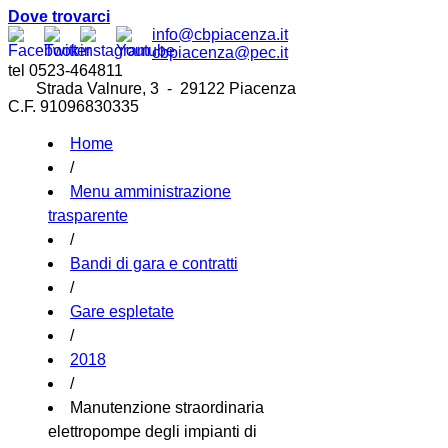
Dove trovarci
info@cbpiacenza.it
cbpiacenza@pec.it
tel 0523-464811
Strada Valnure, 3 - 29122 Piacenza
C.F. 91096830335
Home
/
Menu amministrazione
trasparente
/
Bandi di gara e contratti
/
Gare espletate
/
2018
/
Manutenzione straordinaria
elettropompe degli impianti di