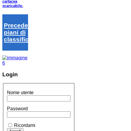
cartacea
scaricabile.
Precedenti
piani di
classifica
Login
Nome utente
Password
Ricordami