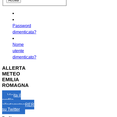
Password
dimenticata?
Nome
utente
dimenticato?
ALLERTA
METEO
EMILIA
ROMAGNA
Visita il
profilo
allertameteoRER
su Twitter