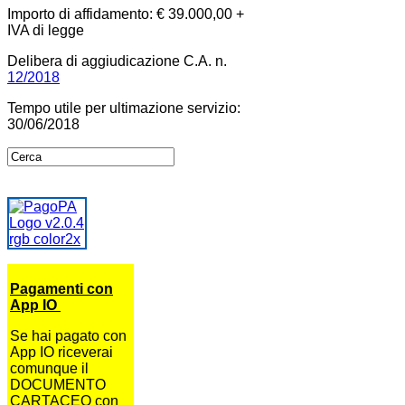
Importo di affidamento: € 39.000,00 +
IVA di legge
Delibera di aggiudicazione C.A. n.
12/2018
Tempo utile per ultimazione servizio:
30/06/2018
Pagamenti con
App IO
Se hai pagato con
App IO riceverai
comunque il
DOCUMENTO
CARTACEO con