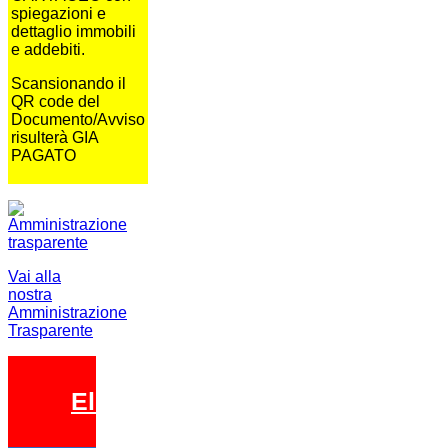
spiegazioni e
dettaglio immobili
e addebiti.
Scansionando il
QR code del
Documento/Avviso
risulterà GIA
PAGATO
Vai alla
nostra
Amministrazione
Trasparente
Elezioni 2026