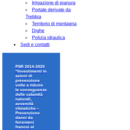
Irrigazione di pianura
Portate derivate da
Trebbia
Territorio di montagna
Dighe
Polizia idraulica
Sedi e contatti
PSR 2014-2020
“Investimenti in
azioni di
prevenzione
volte a ridurre
le conseguenze
delle calamità
naturali,
avversità
climatiche –
Prevenzione
danni da
fenomeni
franosi al