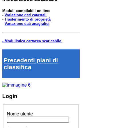
Moduli compilabili on line:
-
Variazione dati catastali
-
Trasferimento di proprietà
-
Variazione dati anagrafici
.
- Modulistica cartacea scaricabile.
Precedenti piani di
classifica
Login
Nome utente