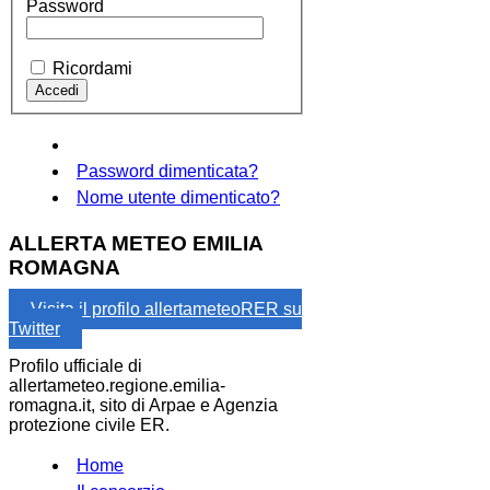
Password
Ricordami
Password dimenticata?
Nome utente dimenticato?
ALLERTA METEO EMILIA
ROMAGNA
Visita il profilo allertameteoRER su
Twitter
Profilo ufficiale di
allertameteo.regione.emilia-
romagna.it, sito di Arpae e Agenzia
protezione civile ER.
Home