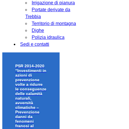
Irrigazione di pianura
Portate derivate da
Trebbia
Territorio di montagna
Dighe
Polizia idraulica
Sedi e contatti
PSR 2014-2020
“Investimenti in
azioni di
prevenzione
volte a ridurre
le conseguenze
delle calamità
naturali,
avversità
climatiche –
Prevenzione
danni da
fenomeni
franosi al