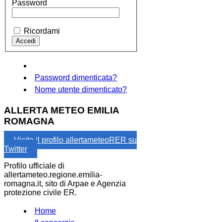
Password
Ricordami
Password dimenticata?
Nome utente dimenticato?
ALLERTA METEO EMILIA
ROMAGNA
Visita il profilo allertameteoRER su
Twitter
Profilo ufficiale di
allertameteo.regione.emilia-
romagna.it, sito di Arpae e Agenzia
protezione civile ER.
Home