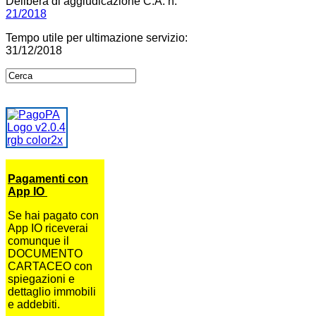
Delibera di aggiudicazione C.A. n.
21/2018
Tempo utile per ultimazione servizio:
31/12/2018
Pagamenti con
App IO
Se hai pagato con
App IO riceverai
comunque il
DOCUMENTO
CARTACEO con
spiegazioni e
dettaglio immobili
e addebiti.