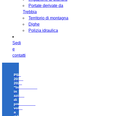
Portate derivate da
Trebbia
Territorio di montagna
Dighe
Polizia idraulica
Sedi
e
contatti
PSR
2014-
2020
“Investimenti
in
azioni
di
prevenzione
volte
a