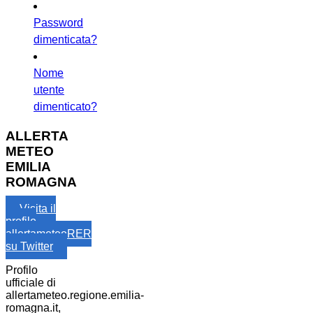
Password
dimenticata?
Nome
utente
dimenticato?
ALLERTA
METEO
EMILIA
ROMAGNA
Visita il
profilo
allertameteoRER
su Twitter
Profilo
ufficiale di
allertameteo.regione.emilia-
romagna.it,