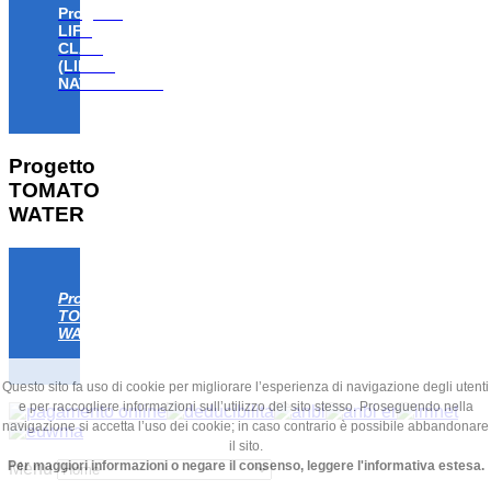
Progetto
LIFE
CLAW
(LIFE18
NAT/IT/000806)
Progetto
TOMATO
WATER
Progetto
TOMATO
WATER
Questo sito fa uso di cookie per migliorare l’esperienza di navigazione degli utenti
e per raccogliere informazioni sull’utilizzo del sito stesso. Proseguendo nella
navigazione si accetta l’uso dei cookie; in caso contrario è possibile abbandonare
il sito.
Per maggiori informazioni o negare il consenso, leggere l'informativa estesa.
Menu