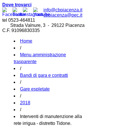
Dove trovarci
info@cbpiacenza.it
cbpiacenza@pec.it
tel 0523-464811
Strada Valnure, 3 - 29122 Piacenza
C.F. 91096830335
Home
/
Menu amministrazione
trasparente
/
Bandi di gara e contratti
/
Gare espletate
/
2018
/
Interventi di manutenzione alla
rete irrigua - distretto Tidone.