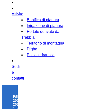
Attività
Bonifica di pianura
Irrigazione di pianura
Portate derivate da
Trebbia
Territorio di montagna
Dighe
Polizia idraulica
Sedi
e
contatti
PSR
2014-
2020
“Investimenti