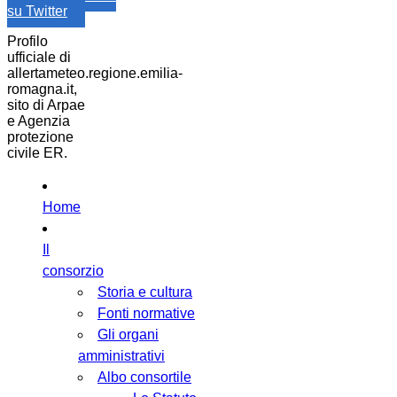
su Twitter
Profilo
ufficiale di
allertameteo.regione.emilia-
romagna.it,
sito di Arpae
e Agenzia
protezione
civile ER.
Home
Il
consorzio
Storia e cultura
Fonti normative
Gli organi
amministrativi
Albo consortile