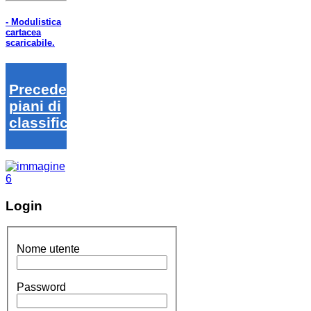
- Modulistica
cartacea
scaricabile.
Precedenti
piani di
classifica
Login
Nome utente
Password