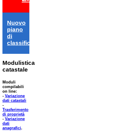
Nuovo
piano
di
classifica
Modulistica
catastale
Moduli
compilabili
on line:
-
Variazione
dati catastali
-
Trasferimento
di proprietà
-
Variazione
dati
anagrafici
.