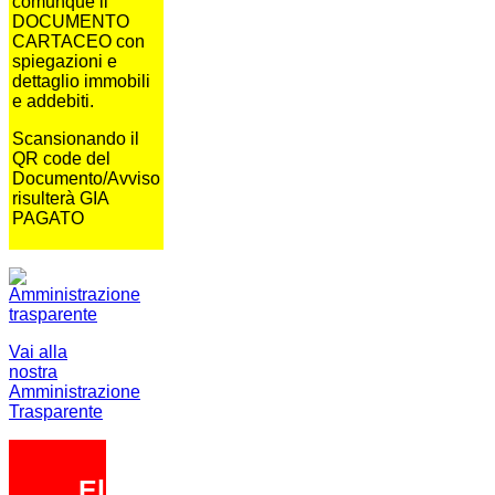
comunque il
DOCUMENTO
CARTACEO con
spiegazioni e
dettaglio immobili
e addebiti.
Scansionando il
QR code del
Documento/Avviso
risulterà GIA
PAGATO
Vai alla
nostra
Amministrazione
Trasparente
Elezioni 2026