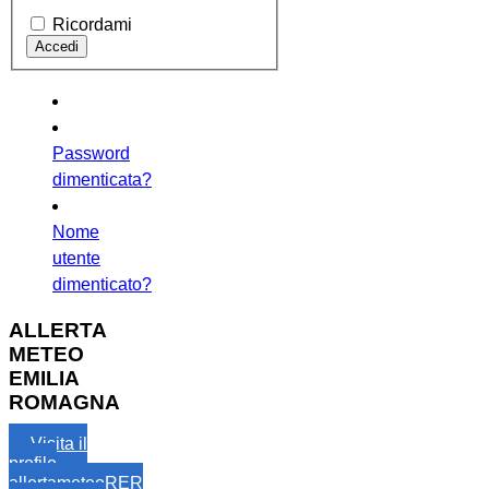
Ricordami
Password
dimenticata?
Nome
utente
dimenticato?
ALLERTA
METEO
EMILIA
ROMAGNA
Visita il
profilo
allertameteoRER