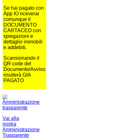
Se hai pagato con
App IO riceverai
comunque il
DOCUMENTO
CARTACEO con
spiegazioni e
dettaglio immobili
e addebiti.
Scansionando il
QR code del
Documento/Avviso
risulterà GIA
PAGATO
Vai alla
nostra
Amministrazione
Trasparente