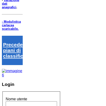
-
Variazione
dati
anagrafici
.
- Modulistica
cartacea
scaricabile.
Precedenti
piani di
classifica
Login
Nome utente