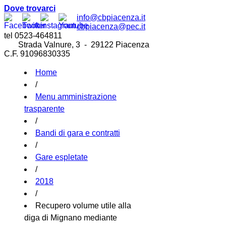
Dove trovarci
info@cbpiacenza.it
cbpiacenza@pec.it
tel 0523-464811
Strada Valnure, 3 - 29122 Piacenza
C.F. 91096830335
Home
/
Menu amministrazione
trasparente
/
Bandi di gara e contratti
/
Gare espletate
/
2018
/
Recupero volume utile alla
diga di Mignano mediante