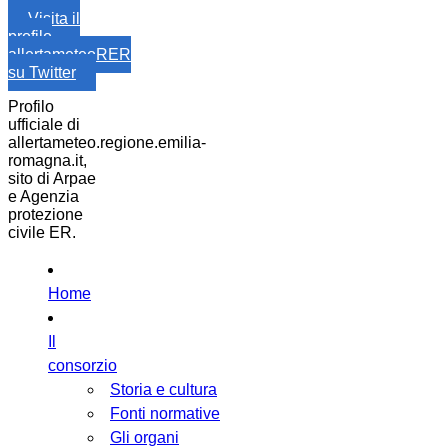
Visita il
profilo
allertameteoRER
su Twitter
Profilo
ufficiale di
allertameteo.regione.emilia-
romagna.it,
sito di Arpae
e Agenzia
protezione
civile ER.
Home
Il
consorzio
Storia e cultura
Fonti normative
Gli organi