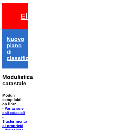
Elezioni 2026
Nuovo
piano
di
classifica
Modulistica
catastale
Moduli
compilabili
on line:
-
Variazione
dati catastali
-
Trasferimento
di proprietà