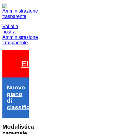
Vai alla
nostra
Amministrazione
Trasparente
Elezioni 2026
Nuovo
piano
di
classifica
Modulistica
catastale