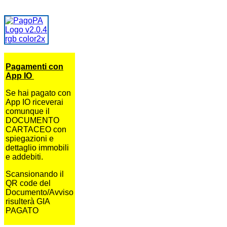
Pagamenti con
App IO
Se hai pagato con
App IO riceverai
comunque il
DOCUMENTO
CARTACEO con
spiegazioni e
dettaglio immobili
e addebiti.
Scansionando il
QR code del
Documento/Avviso
risulterà GIA
PAGATO