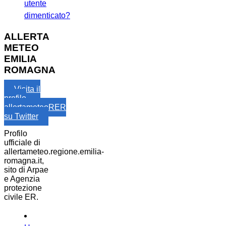
utente
dimenticato?
ALLERTA
METEO
EMILIA
ROMAGNA
Visita il
profilo
allertameteoRER
su Twitter
Profilo
ufficiale di
allertameteo.regione.emilia-
romagna.it,
sito di Arpae
e Agenzia
protezione
civile ER.