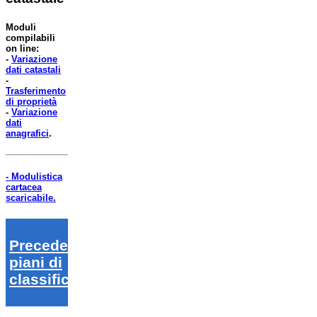
Moduli
compilabili
on line:
-
Variazione
dati catastali
-
Trasferimento
di proprietà
-
Variazione
dati
anagrafici
.
- Modulistica
cartacea
scaricabile.
Precedenti
piani di
classifica