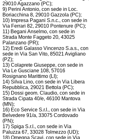
29010 Agazzano (PC);
9) Perini Antonio, con sede in Loc.
Boriacchina 8, 29010 Gazzola (PC);
10) Impresa Pagani S.n.c., con sede in
Via Ferrari 82, 29010 Pontenure (PC);
11) Begani Anselmo, con sede in
Strada Monte Faggeto 20, 43025
Palanzano (PR);
12) Eredi Galasso Vincenzo S.a.s., con
sede in Via San Vito, 85021 Avigliano
(PZ);
13) Colaprete Giuseppe, con sede in
Via Le Gusciane 108, 57016
Rosignano Marittimo (LI);
14) Silva Lino, con sede in Via Libera
Repubblica, 29021 Bettola (PC);
15) Dossi geom. Claudio, con sede in
Strada Cipata 40/e, 46100 Mantova
(MN);
16) Eco Service S.r.l., con sede in Via
Belvedere 91/a, 33075 Cordovado
(PN);
17) Spiga S.r.l., con sede in Via
Paluzza 67, 33028 Tolmezzo (UD);
18) Omegna Scavi, con sede in Via