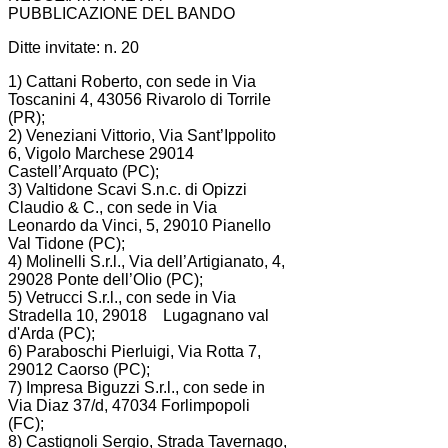
PUBBLICAZIONE DEL BANDO
Ditte invitate: n. 20
1) Cattani Roberto, con sede in Via
Toscanini 4, 43056 Rivarolo di Torrile
(PR);
2) Veneziani Vittorio, Via Sant’Ippolito
6, Vigolo Marchese 29014
Castell’Arquato (PC);
3) Valtidone Scavi S.n.c. di Opizzi
Claudio & C., con sede in Via
Leonardo da Vinci, 5, 29010 Pianello
Val Tidone (PC);
4) Molinelli S.r.l., Via dell’Artigianato, 4,
29028 Ponte dell’Olio (PC);
5) Vetrucci S.r.l., con sede in Via
Stradella 10, 29018 Lugagnano val
d'Arda (PC);
6) Paraboschi Pierluigi, Via Rotta 7,
29012 Caorso (PC);
7) Impresa Biguzzi S.r.l., con sede in
Via Diaz 37/d, 47034 Forlimpopoli
(FC);
8) Castignoli Sergio, Strada Tavernago,