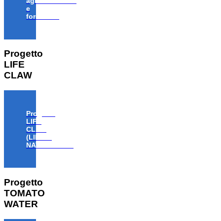
agroalimentare
e
forestale”
Progetto
LIFE
CLAW
Progetto
LIFE
CLAW
(LIFE18
NAT/IT/000806)
Progetto
TOMATO
WATER