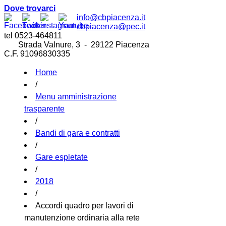
Dove trovarci
info@cbpiacenza.it
cbpiacenza@pec.it
tel 0523-464811
Strada Valnure, 3 - 29122 Piacenza
C.F. 91096830335
Home
/
Menu amministrazione
trasparente
/
Bandi di gara e contratti
/
Gare espletate
/
2018
/
Accordi quadro per lavori di
manutenzione ordinaria alla rete