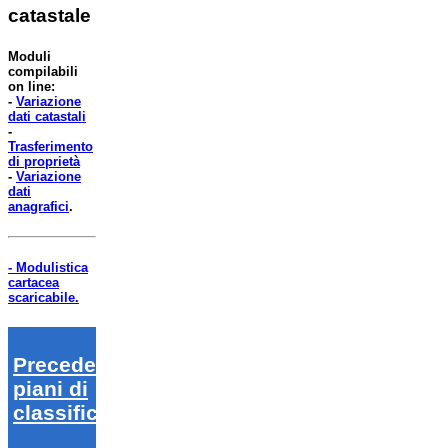
catastale
Moduli
compilabili
on line:
-
Variazione
dati catastali
-
Trasferimento
di proprietà
-
Variazione
dati
anagrafici
.
- Modulistica
cartacea
scaricabile.
Precedenti
piani di
classifica