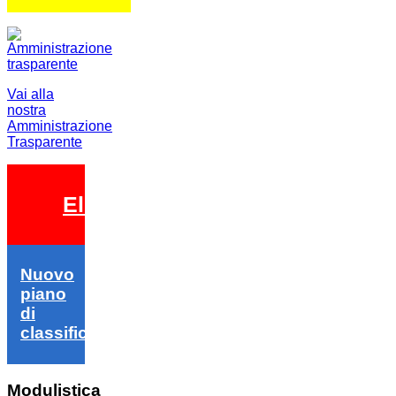
Vai alla
nostra
Amministrazione
Trasparente
Elezioni 2026
Nuovo
piano
di
classifica
Modulistica