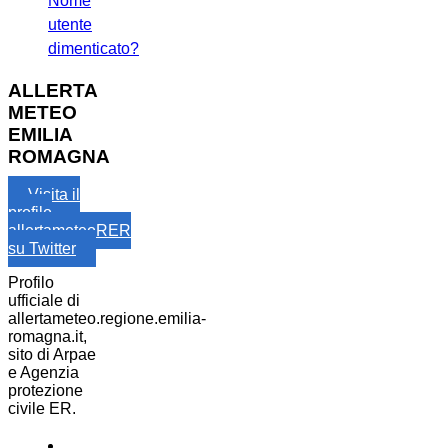
Nome
utente
dimenticato?
ALLERTA
METEO
EMILIA
ROMAGNA
Visita il
profilo
allertameteoRER
su Twitter
Profilo
ufficiale di
allertameteo.regione.emilia-
romagna.it,
sito di Arpae
e Agenzia
protezione
civile ER.