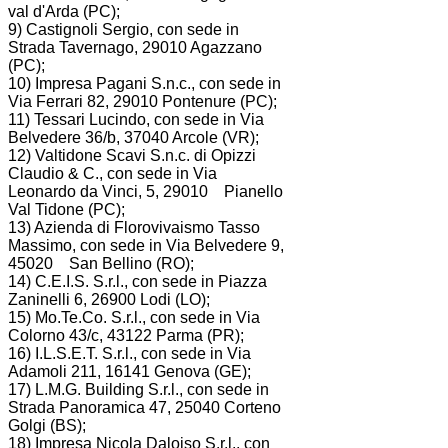
val d'Arda (PC);
9) Castignoli Sergio, con sede in
Strada Tavernago, 29010 Agazzano
(PC);
10) Impresa Pagani S.n.c., con sede in
Via Ferrari 82, 29010 Pontenure (PC);
11) Tessari Lucindo, con sede in Via
Belvedere 36/b, 37040 Arcole (VR);
12) Valtidone Scavi S.n.c. di Opizzi
Claudio & C., con sede in Via
Leonardo da Vinci, 5, 29010 Pianello
Val Tidone (PC);
13) Azienda di Florovivaismo Tasso
Massimo, con sede in Via Belvedere 9,
45020 San Bellino (RO);
14) C.E.I.S. S.r.l., con sede in Piazza
Zaninelli 6, 26900 Lodi (LO);
15) Mo.Te.Co. S.r.l., con sede in Via
Colorno 43/c, 43122 Parma (PR);
16) I.L.S.E.T. S.r.l., con sede in Via
Adamoli 211, 16141 Genova (GE);
17) L.M.G. Building S.r.l., con sede in
Strada Panoramica 47, 25040 Corteno
Golgi (BS);
18) Impresa Nicola Daloiso S.r.l., con