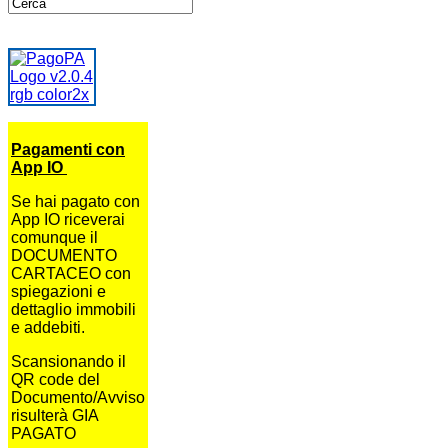
Pagamenti con
App IO
Se hai pagato con
App IO riceverai
comunque il
DOCUMENTO
CARTACEO con
spiegazioni e
dettaglio immobili
e addebiti.
Scansionando il
QR code del
Documento/Avviso
risulterà GIA
PAGATO