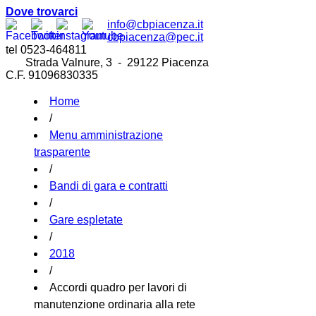
Dove trovarci
info@cbpiacenza.it
cbpiacenza@pec.it
tel 0523-464811
Strada Valnure, 3 - 29122 Piacenza
C.F. 91096830335
Home
/
Menu amministrazione
trasparente
/
Bandi di gara e contratti
/
Gare espletate
/
2018
/
Accordi quadro per lavori di
manutenzione ordinaria alla rete