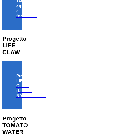
settore
agroalimentare
e
forestale”
Progetto
LIFE
CLAW
Progetto
LIFE
CLAW
(LIFE18
NAT/IT/000806)
Progetto
TOMATO
WATER