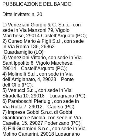
PUBBLICAZIONE DEL BANDO
Ditte invitate: n. 20
1) Veneziani Giorgio & C. S.n.c., con
sede in Via Manzoni 79, Vigolo
Marchese, 29014 Castell’Arquato (PC);
2) Cuneo Mario & Figli S.r.l., con sede
in Via Roma 136, 26862
Guardamiglio (LO);
3) Veneziani Vittorio, con sede in Via
Sant’Ippolito 6, Vigolo Marchese,
29014 Castell’Arquato (PC);
4) Molinelli S.r.l., con sede in Via
dell’Artigianato, 4, 29028 Ponte
dell’Olio (PC);
5) Vetrucci S.r.l., con sede in Via
Stradella 10, 29018 Lugagnano (PC);
6) Paraboschi Pierluigi, con sede in
Via Rotta 7, 29012 Caorso (PC);
7) Impresa Gobbi S.n.c. di Gobbi
Gianfranco e Nicola, con sede in Via
Caselle, 15, 29027 Podenzano (PC);
8) F.lli Guarnieri S.n.c., con sede in Via
Molino Canterini, 29018 Lugagnano