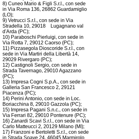
8) Cuneo Mario & Figli S.r.l., con sede
in Via Roma 136, 26862 Guardamiglio
(LO);
9) Vetrucci S.r.l., con sede in Via
Stradella 10, 29018 Lugagnano val
d'Arda (PC);
10) Paraboschi Pierluigi, con sede in
Via Rotta 7, 29012 Caorso (PC);
11) Pizzasegola Dioscoride S.r.l., con
sede in Via Martiri della Libertà 14,
29029 Rivergaro (PC);
12) Castignoli Sergio, con sede in
Strada Tavernago, 29010 Agazzano
(PC);
13) Impresa Cogni S.p.A., con sede in
Galleria San Francesco 2, 29121
Piacenza (PC);
14) Perini Antonio, con sede in Loc.
Boriacchina 8, 29010 Gazzola (PC);
15) Impresa Pagani S.n.c., con sede in
Via Ferrari 82, 29010 Pontenure (PC);
16) Zanardi Scavi S.r.l., con sede in Via
Carlo Matteucci 2, 20129 Milano (MI);
17) Franzoni e Bertoletti S.r.l., con sede
in Strada Soave 24, 46045 Marmirolo