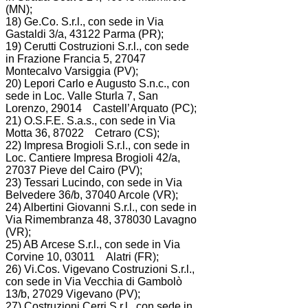
(MN);
18) Ge.Co. S.r.l., con sede in Via
Gastaldi 3/a, 43122 Parma (PR);
19) Cerutti Costruzioni S.r.l., con sede
in Frazione Francia 5, 27047
Montecalvo Varsiggia (PV);
20) Lepori Carlo e Augusto S.n.c., con
sede in Loc. Valle Sturla 7, San
Lorenzo, 29014 Castell’Arquato (PC);
21) O.S.F.E. S.a.s., con sede in Via
Motta 36, 87022 Cetraro (CS);
22) Impresa Brogioli S.r.l., con sede in
Loc. Cantiere Impresa Brogioli 42/a,
27037 Pieve del Cairo (PV);
23) Tessari Lucindo, con sede in Via
Belvedere 36/b, 37040 Arcole (VR);
24) Albertini Giovanni S.r.l., con sede in
Via Rimembranza 48, 378030 Lavagno
(VR);
25) AB Arcese S.r.l., con sede in Via
Corvine 10, 03011 Alatri (FR);
26) Vi.Cos. Vigevano Costruzioni S.r.l.,
con sede in Via Vecchia di Gambolò
13/b, 27029 Vigevano (PV);
27) Costruzioni Cerri S.r.l., con sede in