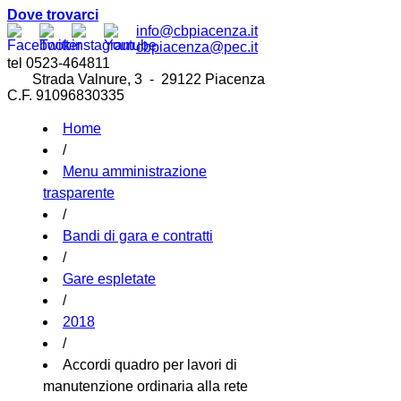
Dove trovarci
info@cbpiacenza.it
cbpiacenza@pec.it
tel 0523-464811
Strada Valnure, 3 - 29122 Piacenza
C.F. 91096830335
Home
/
Menu amministrazione
trasparente
/
Bandi di gara e contratti
/
Gare espletate
/
2018
/
Accordi quadro per lavori di
manutenzione ordinaria alla rete