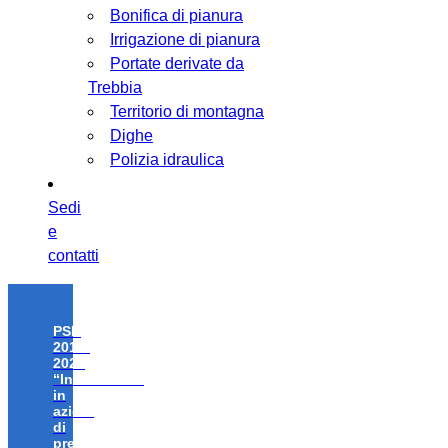
Bonifica di pianura
Irrigazione di pianura
Portate derivate da
Trebbia
Territorio di montagna
Dighe
Polizia idraulica
Sedi
e
contatti
PSR
2014-
2020
“Investimenti
in
azioni
di
prevenzione