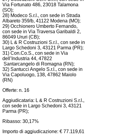
Via Fortunato 486, 23018 Talamona
(SO);
28) Modeco S.r.l., con sede in Strada
Albareto 359/b, 41122 Modena (MO);
29) Occhionero Umberto Fernando,
con sede in Via Traversa Garibaldi 2,
86049 Ururi (CB);
30) L & R Costruzioni S.r.l., con sede in
Largo Schedoni 3, 43121 Parma (PR);
31) Con.Co.S., con sede in Via
dell’Industria 44, 47822
Santarcangelo di Romagna (RN);
32) Santucci Angelo S.r.l., con sede in
Via Capoluogo, 138, 47862 Maiolo
(RN)
Offerte: n. 16
Aggiudicataria: L & R Costruzioni S.r.l.,
con sede in Largo Schedoni 3, 43121
Parma (PR);
Ribasso: 30,17%
Importo di aggiudicazione: € 77.119,61