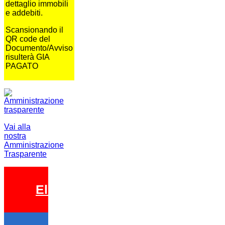
dettaglio immobili
e addebiti.
Scansionando il
QR code del
Documento/Avviso
risulterà GIA
PAGATO
Vai alla
nostra
Amministrazione
Trasparente
Elezioni 2026