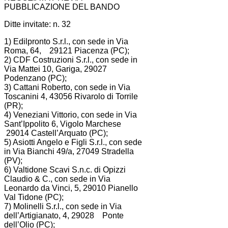
PUBBLICAZIONE DEL BANDO
Ditte invitate: n. 32
1) Edilpronto S.r.l., con sede in Via
Roma, 64, 29121 Piacenza (PC);
2) CDF Costruzioni S.r.l., con sede in
Via Mattei 10, Gariga, 29027
Podenzano (PC);
3) Cattani Roberto, con sede in Via
Toscanini 4, 43056 Rivarolo di Torrile
(PR);
4) Veneziani Vittorio, con sede in Via
Sant’Ippolito 6, Vigolo Marchese
29014 Castell’Arquato (PC);
5) Asiotti Angelo e Figli S.r.l., con sede
in Via Bianchi 49/a, 27049 Stradella
(PV);
6) Valtidone Scavi S.n.c. di Opizzi
Claudio & C., con sede in Via
Leonardo da Vinci, 5, 29010 Pianello
Val Tidone (PC);
7) Molinelli S.r.l., con sede in Via
dell’Artigianato, 4, 29028 Ponte
dell’Olio (PC);