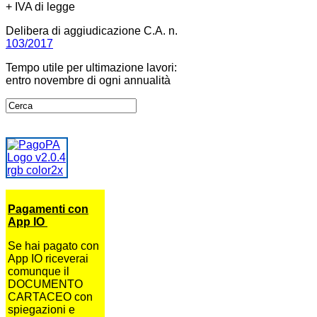
+ IVA di legge
Delibera di aggiudicazione C.A. n.
103/2017
Tempo utile per ultimazione lavori:
entro novembre di ogni annualità
Pagamenti con
App IO
Se hai pagato con
App IO riceverai
comunque il
DOCUMENTO
CARTACEO con
spiegazioni e