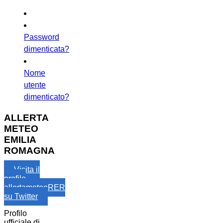
Password
dimenticata?
Nome
utente
dimenticato?
ALLERTA
METEO
EMILIA
ROMAGNA
Visita il
profilo
allertameteoRER
su Twitter
Profilo
ufficiale di