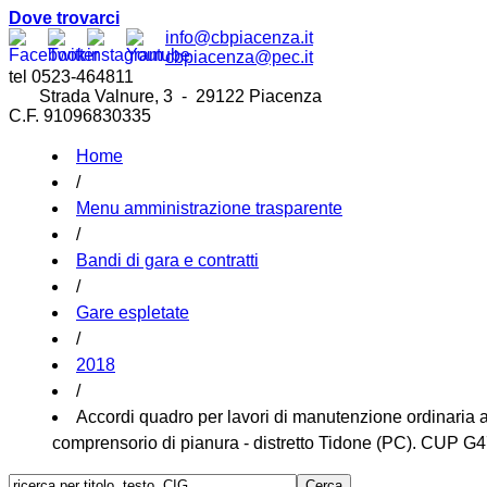
Dove trovarci
info@cbpiacenza.it
cbpiacenza@pec.it
tel 0523-464811
Strada Valnure, 3 - 29122 Piacenza
C.F. 91096830335
Home
/
Menu amministrazione trasparente
/
Bandi di gara e contratti
/
Gare espletate
/
2018
/
Accordi quadro per lavori di manutenzione ordinaria all
comprensorio di pianura - distretto Tidone (PC). CUP G