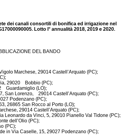
e dei canali consortili di bonifica ed irrigazione nel
17000090005. Lotto I° annualità 2018, 2019 e 2020.
BBLICAZIONE DEL BANDO
, Vigolo Marchese, 29014 Castell’Arquato (PC);
C);
aria, 29020 Bobbio (PC);
862 Guardamiglio (LO);
la 7, San Lorenzo, 29014 Castell’Arquato (PC);
 29027 Podenzano (PC);
. 63, 26865 San Rocco al Porto (LO);
 Marchese, 29014 Castell’Arquato (PC);
Via Leonardo da Vinci, 5, 29010 Pianello Val Tidone (PC);
onte dell’Olio (PC);
so (PC);
ede in Via Caselle, 15, 29027 Podenzano (PC);