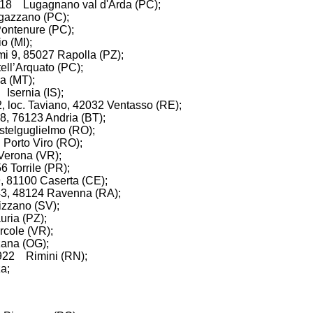
 29018 Lugagnano val d'Arda (PC);
Agazzano (PC);
Pontenure (PC);
o (MI);
lmi 9, 85027 Rapolla (PZ);
tell’Arquato (PC);
da (MT);
 Isernia (IS);
2, loc. Taviano, 42032 Ventasso (RE);
8, 76123 Andria (BT);
stelguglielmo (RO);
 Porto Viro (RO);
 Verona (VR);
56 Torrile (PR);
, 81100 Caserta (CE);
a 43, 48124 Ravenna (RA);
izzano (SV);
uria (PZ);
rcole (VR);
zana (OG);
7922 Rimini (RN);
a;