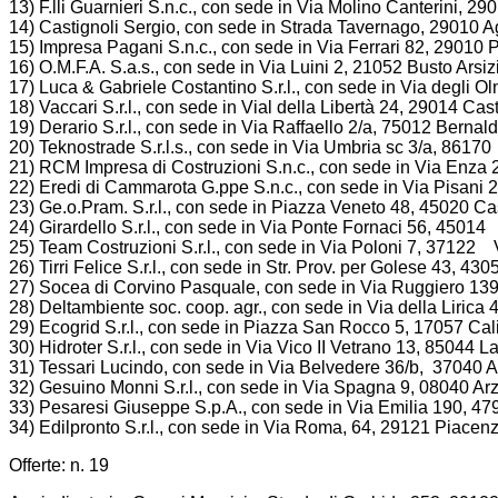
13) F.lli Guarnieri S.n.c., con sede in Via Molino Canterini,
14) Castignoli Sergio, con sede in Strada Tavernago, 29010 
15) Impresa Pagani S.n.c., con sede in Via Ferrari 82, 29010 
16) O.M.F.A. S.a.s., con sede in Via Luini 2, 21052 Busto Arsizi
17) Luca & Gabriele Costantino S.r.l., con sede in Via degli O
18) Vaccari S.r.l., con sede in Vial della Libertà 24, 29014 Cas
19) Derario S.r.l., con sede in Via Raffaello 2/a, 75012 Bernal
20) Teknostrade S.r.l.s., con sede in Via Umbria sc 3/a, 86170
21) RCM Impresa di Costruzioni S.n.c., con sede in Via Enza 
22) Eredi di Cammarota G.ppe S.n.c., con sede in Via Pisani 2
23) Ge.o.Pram. S.r.l., con sede in Piazza Veneto 48, 45020 Ca
24) Girardello S.r.l., con sede in Via Ponte Fornaci 56, 45014
25) Team Costruzioni S.r.l., con sede in Via Poloni 7, 37122
26) Tirri Felice S.r.l., con sede in Str. Prov. per Golese 43, 430
27) Socea di Corvino Pasquale, con sede in Via Ruggiero 139
28) Deltambiente soc. coop. agr., con sede in Via della Liric
29) Ecogrid S.r.l., con sede in Piazza San Rocco 5, 17057 Cal
30) Hidroter S.r.l., con sede in Via Vico II Vetrano 13, 85044 La
31) Tessari Lucindo, con sede in Via Belvedere 36/b, 37040 A
32) Gesuino Monni S.r.l., con sede in Via Spagna 9, 08040 Ar
33) Pesaresi Giuseppe S.p.A., con sede in Via Emilia 190, 4
34) Edilpronto S.r.l., con sede in Via Roma, 64, 29121 Piacenz
Offerte: n. 19