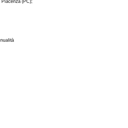
2 Piacenza (PC);
nualità