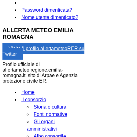
Password dimenticata?
Nome utente dimenticato?
ALLERTA METEO EMILIA
ROMAGNA
Visita il profilo allertameteoRER su
Twitter
Profilo ufficiale di
allertameteo.regione.emilia-
romagna.it, sito di Arpae e Agenzia
protezione civile ER.
Home
Il consorzio
Storia e cultura
Fonti normative
Gli organi
amministrativi
Albo consortile