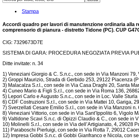
Stampa
Accordi quadro per lavori di manutenzione ordinaria alla ret
comprensorio di pianura - distretto Tidone (PC). CUP G47G
CIG: 7329673D7E
SISTEMA DI GARA: PROCEDURA NEGOZIATA PREVIA PU
Ditte invitate: n. 34
1) Veneziani Giorgio & C. S.n.c., con sede in Via Manzoni 79
2) Groppi Maurizio, Strada di Gerbido 253, 29122 Piacenza (P
3) Malacalza S.r.l., con sede in Via Casa Draghi 20, Santa M
4) Cuneo Mario & Figli S.r.l., con sede in Via Roma 136, 26
5) Lepori Carlo e Augusto S.n.c., con sede in Loc. Valle Stur
6) CDF Costruzioni S.r.l., con sede in Via Mattei 10, Gariga,
7) Sverzellati Cesare Emilio S.r.l., con sede in Via Manzoni n
8) Veneziani Vittorio, con sede in Via Sant’Ippolito 6, Vigolo
9) Valtidone Scavi S.n.c. di Opizzi Claudio & C., con sede in 
10) Molinelli S.r.l., con sede in Via dell’Artigianato, 4, 29028 P
11) Paraboschi Pierluigi, con sede in Via Rotta 7, 29012 Caor
12) Impresa Gobbi S.n.c. di Gobbi Gianfranco e Nicola, con s