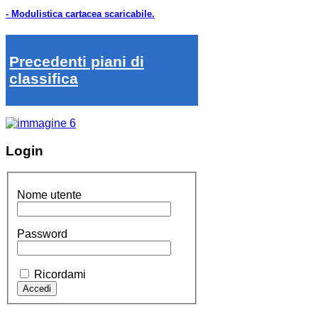
- Modulistica cartacea scaricabile.
Precedenti piani di
classifica
Login
Nome utente
Password
Ricordami