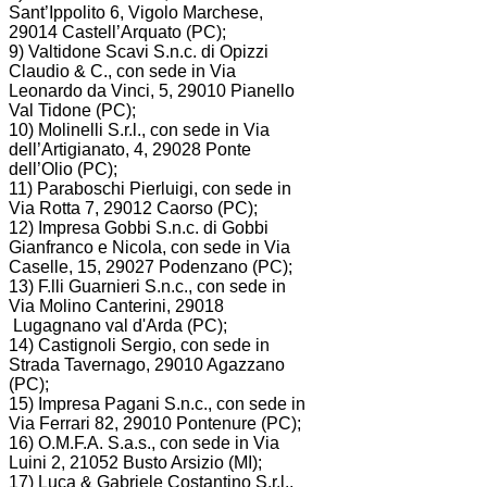
Sant’Ippolito 6, Vigolo Marchese,
29014 Castell’Arquato (PC);
9) Valtidone Scavi S.n.c. di Opizzi
Claudio & C., con sede in Via
Leonardo da Vinci, 5, 29010 Pianello
Val Tidone (PC);
10) Molinelli S.r.l., con sede in Via
dell’Artigianato, 4, 29028 Ponte
dell’Olio (PC);
11) Paraboschi Pierluigi, con sede in
Via Rotta 7, 29012 Caorso (PC);
12) Impresa Gobbi S.n.c. di Gobbi
Gianfranco e Nicola, con sede in Via
Caselle, 15, 29027 Podenzano (PC);
13) F.lli Guarnieri S.n.c., con sede in
Via Molino Canterini, 29018
Lugagnano val d'Arda (PC);
14) Castignoli Sergio, con sede in
Strada Tavernago, 29010 Agazzano
(PC);
15) Impresa Pagani S.n.c., con sede in
Via Ferrari 82, 29010 Pontenure (PC);
16) O.M.F.A. S.a.s., con sede in Via
Luini 2, 21052 Busto Arsizio (MI);
17) Luca & Gabriele Costantino S.r.l.,