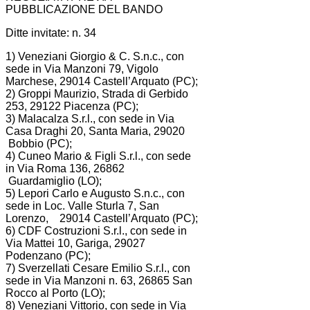
PUBBLICAZIONE DEL BANDO
Ditte invitate: n. 34
1) Veneziani Giorgio & C. S.n.c., con
sede in Via Manzoni 79, Vigolo
Marchese, 29014 Castell’Arquato (PC);
2) Groppi Maurizio, Strada di Gerbido
253, 29122 Piacenza (PC);
3) Malacalza S.r.l., con sede in Via
Casa Draghi 20, Santa Maria, 29020
Bobbio (PC);
4) Cuneo Mario & Figli S.r.l., con sede
in Via Roma 136, 26862
Guardamiglio (LO);
5) Lepori Carlo e Augusto S.n.c., con
sede in Loc. Valle Sturla 7, San
Lorenzo, 29014 Castell’Arquato (PC);
6) CDF Costruzioni S.r.l., con sede in
Via Mattei 10, Gariga, 29027
Podenzano (PC);
7) Sverzellati Cesare Emilio S.r.l., con
sede in Via Manzoni n. 63, 26865 San
Rocco al Porto (LO);
8) Veneziani Vittorio, con sede in Via