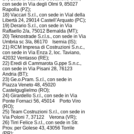
con sede in Via degli Olmi 9, 85027
Rapolla (PZ);
18) Vaccari S.r.l., con sede in Vial della
Libertà 24, 29014 Castell’Arquato (PC);
19) Derario S.r.l., con sede in Via
Raffaello 2/a, 75012 Bernalda (MT);
20) Teknostrade S.r.l.s., con sede in Via
Umbria sc 3/a, 86170 Isernia (IS);
21) RCM Impresa di Costruzioni S.n.c.,
con sede in Via Enza 2, loc. Taviano,
42032 Ventasso (RE);
22) Eredi di Cammarota G.ppe S.n.c.,
con sede in Via Pisani 28, 76123
Andria (BT);
23) Ge.o.Pram. S.r.l., con sede in
Piazza Veneto 48, 45020
Castelguglielmo (RO);
24) Girardello S.r.l., con sede in Via
Ponte Fornaci 56, 45014 Porto Viro
(RO);
25) Team Costruzioni S.r.l., con sede in
Via Poloni 7, 37122 Verona (VR);
26) Tirri Felice S.r.l., con sede in Str.
Prov. per Golese 43, 43056 Torrile
(PR);