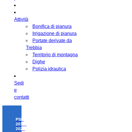
Attività
Bonifica di pianura
Irrigazione di pianura
Portate derivate da
Trebbia
Territorio di montagna
Dighe
Polizia idraulica
Sedi
e
contatti
PSR
2014-
2020