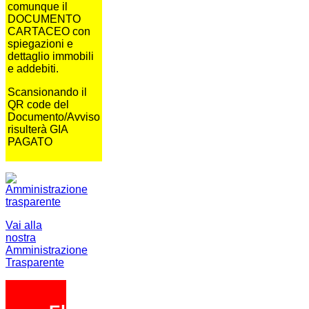
comunque il
DOCUMENTO
CARTACEO con
spiegazioni e
dettaglio immobili
e addebiti.
Scansionando il
QR code del
Documento/Avviso
risulterà GIA
PAGATO
Vai alla
nostra
Amministrazione
Trasparente