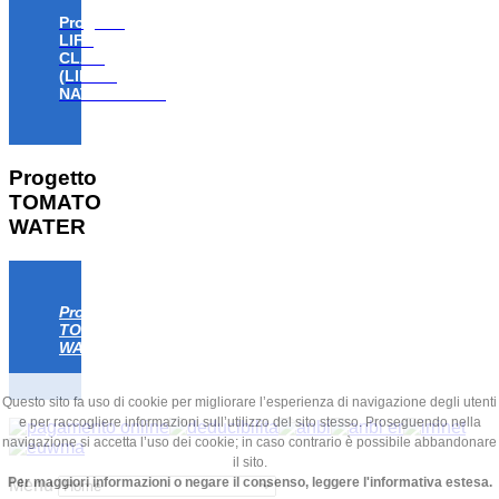
Progetto
LIFE
CLAW
(LIFE18
NAT/IT/000806)
Progetto
TOMATO
WATER
Progetto
TOMATO
WATER
Questo sito fa uso di cookie per migliorare l’esperienza di navigazione degli utenti
e per raccogliere informazioni sull’utilizzo del sito stesso. Proseguendo nella
navigazione si accetta l’uso dei cookie; in caso contrario è possibile abbandonare
il sito.
Per maggiori informazioni o negare il consenso, leggere l'informativa estesa.
Menu