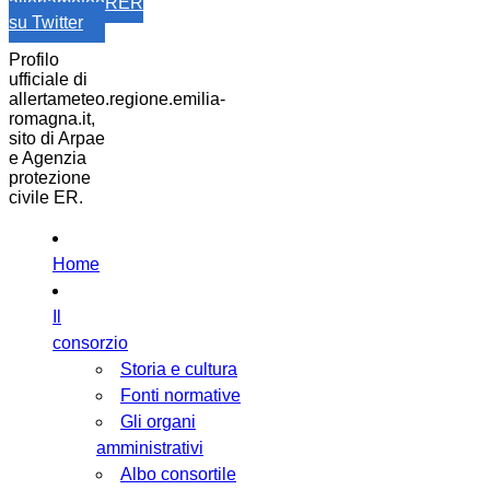
allertameteoRER
su Twitter
Profilo
ufficiale di
allertameteo.regione.emilia-
romagna.it,
sito di Arpae
e Agenzia
protezione
civile ER.
Home
Il
consorzio
Storia e cultura
Fonti normative
Gli organi
amministrativi
Albo consortile