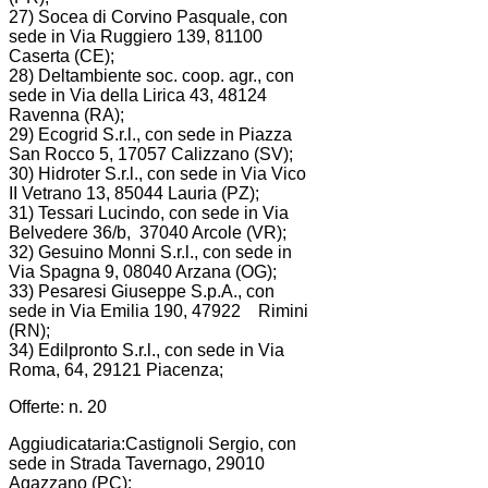
27) Socea di Corvino Pasquale, con
sede in Via Ruggiero 139, 81100
Caserta (CE);
28) Deltambiente soc. coop. agr., con
sede in Via della Lirica 43, 48124
Ravenna (RA);
29) Ecogrid S.r.l., con sede in Piazza
San Rocco 5, 17057 Calizzano (SV);
30) Hidroter S.r.l., con sede in Via Vico
II Vetrano 13, 85044 Lauria (PZ);
31) Tessari Lucindo, con sede in Via
Belvedere 36/b, 37040 Arcole (VR);
32) Gesuino Monni S.r.l., con sede in
Via Spagna 9, 08040 Arzana (OG);
33) Pesaresi Giuseppe S.p.A., con
sede in Via Emilia 190, 47922 Rimini
(RN);
34) Edilpronto S.r.l., con sede in Via
Roma, 64, 29121 Piacenza;
Offerte: n. 20
Aggiudicataria:Castignoli Sergio, con
sede in Strada Tavernago, 29010
Agazzano (PC);