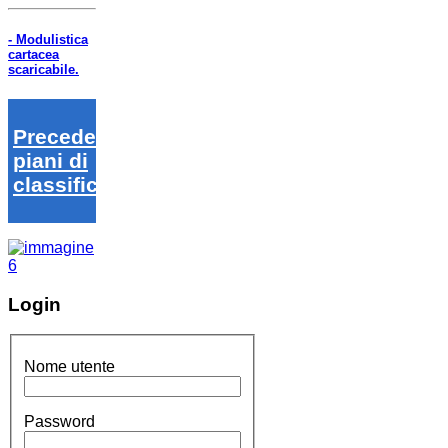
- Modulistica
cartacea
scaricabile.
Precedenti
piani di
classifica
Login
Nome utente
Password