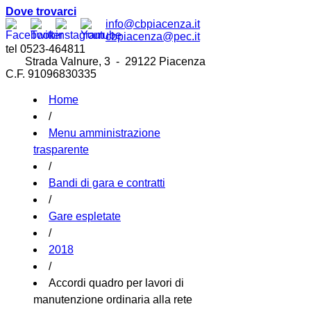
Dove trovarci
info@cbpiacenza.it
cbpiacenza@pec.it
tel 0523-464811
Strada Valnure, 3 - 29122 Piacenza
C.F. 91096830335
Home
/
Menu amministrazione
trasparente
/
Bandi di gara e contratti
/
Gare espletate
/
2018
/
Accordi quadro per lavori di
manutenzione ordinaria alla rete