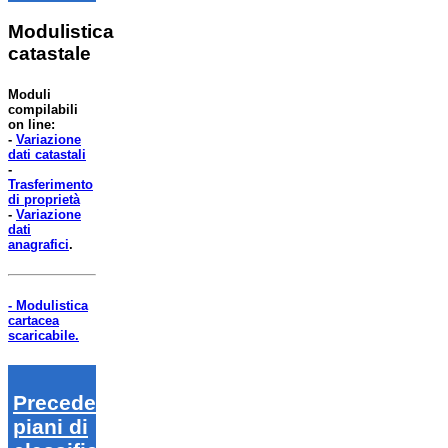
Modulistica
catastale
Moduli
compilabili
on line:
-
Variazione
dati catastali
-
Trasferimento
di proprietà
-
Variazione
dati
anagrafici
.
- Modulistica
cartacea
scaricabile.
Precedenti
piani di