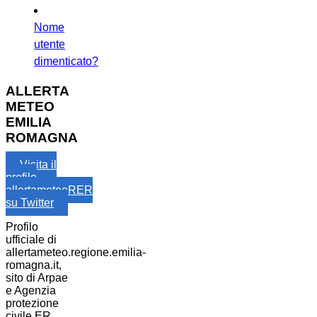
Nome
utente
dimenticato?
ALLERTA
METEO
EMILIA
ROMAGNA
Visita il
profilo
allertameteoRER
su Twitter
Profilo
ufficiale di
allertameteo.regione.emilia-
romagna.it,
sito di Arpae
e Agenzia
protezione
civile ER.