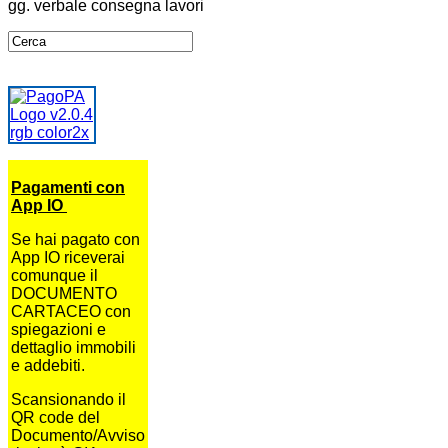
gg. verbale consegna lavori
Pagamenti con
App IO
Se hai pagato con
App IO riceverai
comunque il
DOCUMENTO
CARTACEO con
spiegazioni e
dettaglio immobili
e addebiti.
Scansionando il
QR code del
Documento/Avviso