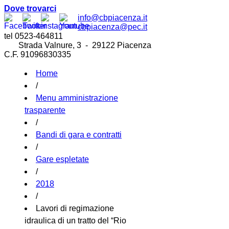
Dove trovarci
info@cbpiacenza.it
cbpiacenza@pec.it
tel 0523-464811
Strada Valnure, 3 - 29122 Piacenza
C.F. 91096830335
Home
/
Menu amministrazione
trasparente
/
Bandi di gara e contratti
/
Gare espletate
/
2018
/
Lavori di regimazione
idraulica di un tratto del “Rio