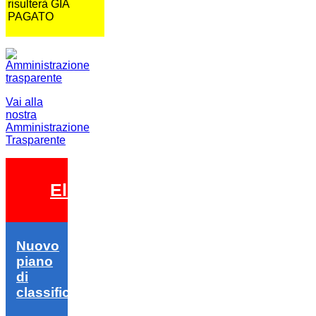
risulterà GIA
PAGATO
Vai alla
nostra
Amministrazione
Trasparente
Elezioni 2026
Nuovo
piano
di
classifica