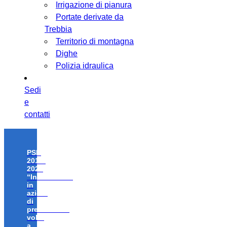
Irrigazione di pianura
Portate derivate da
Trebbia
Territorio di montagna
Dighe
Polizia idraulica
Sedi
e
contatti
PSR
2014-
2020
“Investimenti
in
azioni
di
prevenzione
volte
a