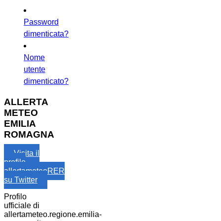
Password
dimenticata?
Nome
utente
dimenticato?
ALLERTA
METEO
EMILIA
ROMAGNA
Visita il
profilo
allertameteoRER
su Twitter
Profilo
ufficiale di
allertameteo.regione.emilia-