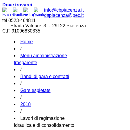
Dove trovarci
info@cbpiacenza.it
cbpiacenza@pec.it
tel 0523-464811
Strada Valnure, 3 - 29122 Piacenza
C.F. 91096830335
Home
/
Menu amministrazione
trasparente
/
Bandi di gara e contratti
/
Gare espletate
/
2018
/
Lavori di regimazione
idraulica e di consolidamento