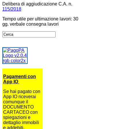
Delibera di aggiudicazione C.A. n.
115/2018
Tempo utile per ultimazione lavori: 30
gg. verbale consegna lavori
Pagamenti con
App IO
Se hai pagato con
App IO riceverai
comunque il
DOCUMENTO
CARTACEO con
spiegazioni e
dettaglio immobili
e addebiti.