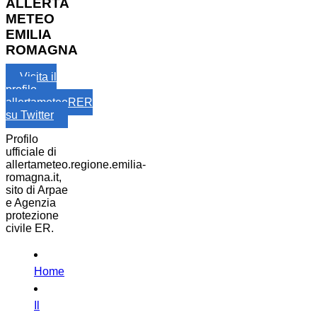
ALLERTA
METEO
EMILIA
ROMAGNA
Visita il
profilo
allertameteoRER
su Twitter
Profilo
ufficiale di
allertameteo.regione.emilia-
romagna.it,
sito di Arpae
e Agenzia
protezione
civile ER.
Home
Il