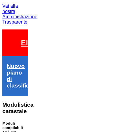
Vai alla
nostra
Amministrazione
Trasparente
Elezioni 2026
Nuovo
piano
di
classifica
Modulistica
catastale
Moduli
compilabili