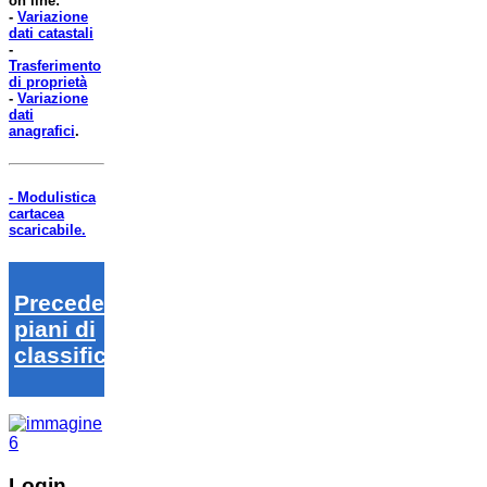
on line:
-
Variazione
dati catastali
-
Trasferimento
di proprietà
-
Variazione
dati
anagrafici
.
- Modulistica
cartacea
scaricabile.
Precedenti
piani di
classifica
Login