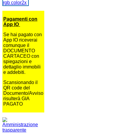
Pagamenti con
App IO
Se hai pagato con
App IO riceverai
comunque il
DOCUMENTO
CARTACEO con
spiegazioni e
dettaglio immobili
e addebiti.
Scansionando il
QR code del
Documento/Avviso
risulterà GIA
PAGATO