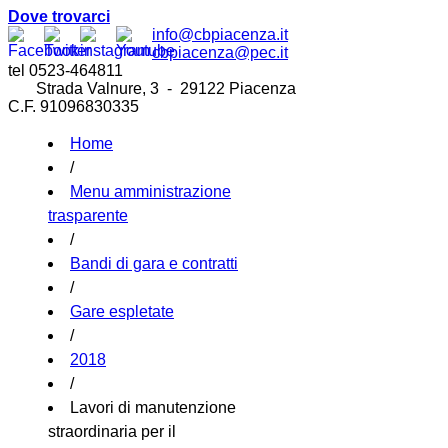
Dove trovarci
info@cbpiacenza.it
cbpiacenza@pec.it
tel 0523-464811
Strada Valnure, 3 - 29122 Piacenza
C.F. 91096830335
Home
/
Menu amministrazione
trasparente
/
Bandi di gara e contratti
/
Gare espletate
/
2018
/
Lavori di manutenzione
straordinaria per il