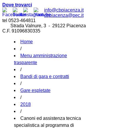
Dove trovarci
info@cbpiacenza.it
cbpiacenza@pec.it
tel 0523-464811
Strada Valnure, 3 - 29122 Piacenza
C.F. 91096830335
Home
/
Menu amministrazione
trasparente
/
Bandi di gara e contratti
/
Gare espletate
/
2018
/
Canoni ed assistenza tecnica
specialistica al programma di