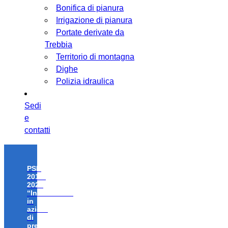
Bonifica di pianura
Irrigazione di pianura
Portate derivate da
Trebbia
Territorio di montagna
Dighe
Polizia idraulica
Sedi
e
contatti
PSR
2014-
2020
“Investimenti
in
azioni
di
prevenzione