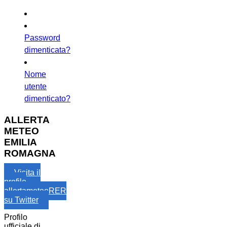
Password
dimenticata?
Nome
utente
dimenticato?
ALLERTA
METEO
EMILIA
ROMAGNA
Visita il
profilo
allertameteoRER
su Twitter
Profilo
ufficiale di