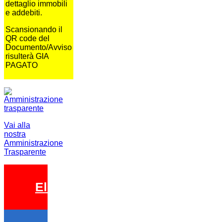
dettaglio immobili
e addebiti.
Scansionando il
QR code del
Documento/Avviso
risulterà GIA
PAGATO
Vai alla
nostra
Amministrazione
Trasparente
Elezioni 2026