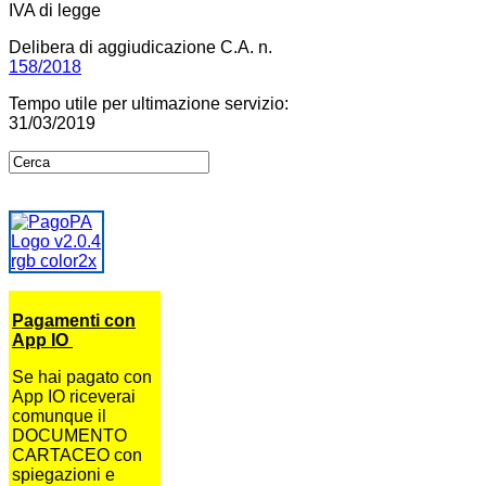
IVA di legge
Delibera di aggiudicazione C.A. n.
158/2018
Tempo utile per ultimazione servizio:
31/03/2019
Pagamenti con
App IO
Se hai pagato con
App IO riceverai
comunque il
DOCUMENTO
CARTACEO con
spiegazioni e