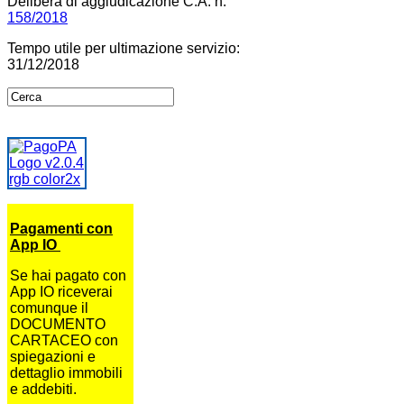
Delibera di aggiudicazione C.A. n.
158/2018
Tempo utile per ultimazione servizio:
31/12/2018
Pagamenti con
App IO
Se hai pagato con
App IO riceverai
comunque il
DOCUMENTO
CARTACEO con
spiegazioni e
dettaglio immobili
e addebiti.