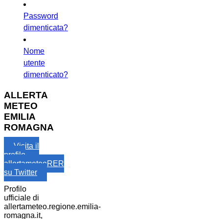
Password
dimenticata?
Nome
utente
dimenticato?
ALLERTA
METEO
EMILIA
ROMAGNA
Visita il
profilo
allertameteoRER
su Twitter
Profilo
ufficiale di
allertameteo.regione.emilia-
romagna.it,