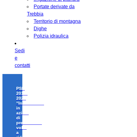
Portate derivate da
Trebbia
Territorio di montagna
Dighe
Polizia idraulica
Sedi
e
contatti
PSR
2014-
2020
“Investimenti
in
azioni
di
prevenzione
volte
a