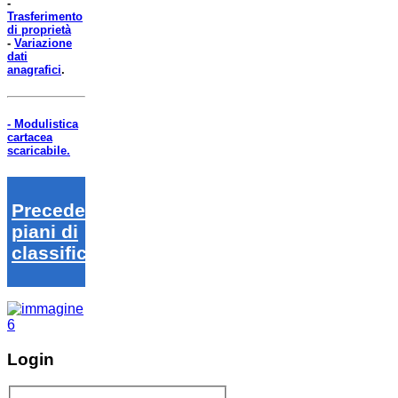
-
Trasferimento
di proprietà
-
Variazione
dati
anagrafici
.
- Modulistica
cartacea
scaricabile.
Precedenti
piani di
classifica
Login