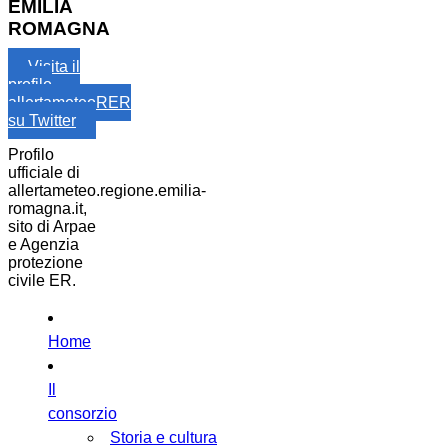
EMILIA
ROMAGNA
Visita il
profilo
allertameteoRER
su Twitter
Profilo
ufficiale di
allertameteo.regione.emilia-
romagna.it,
sito di Arpae
e Agenzia
protezione
civile ER.
Home
Il
consorzio
Storia e cultura