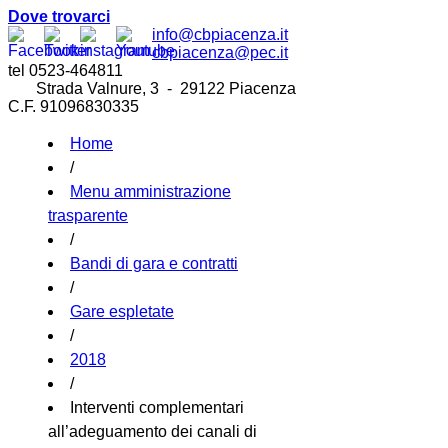
Dove trovarci
info@cbpiacenza.it
cbpiacenza@pec.it
tel 0523-464811
Strada Valnure, 3 - 29122 Piacenza
C.F. 91096830335
Home
/
Menu amministrazione
trasparente
/
Bandi di gara e contratti
/
Gare espletate
/
2018
/
Interventi complementari
all’adeguamento dei canali di