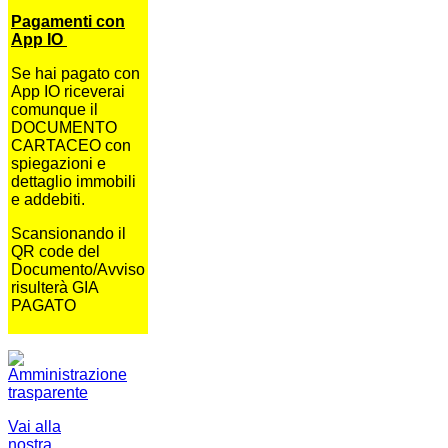
Pagamenti con
App IO
Se hai pagato con
App IO riceverai
comunque il
DOCUMENTO
CARTACEO con
spiegazioni e
dettaglio immobili
e addebiti.
Scansionando il
QR code del
Documento/Avviso
risulterà GIA
PAGATO
Vai alla
nostra