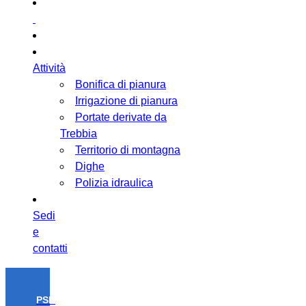
Attività
Bonifica di pianura
Irrigazione di pianura
Portate derivate da
Trebbia
Territorio di montagna
Dighe
Polizia idraulica
Sedi
e
contatti
PSR