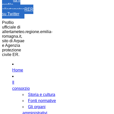
Visita il
profilo
allertameteoRER
su Twitter
Profilo
ufficiale di
allertameteo.regione.emilia-
romagna.it,
sito di Arpae
e Agenzia
protezione
civile ER.
Home
Il
consorzio
Storia e cultura
Fonti normative
Gli organi
amministrativi