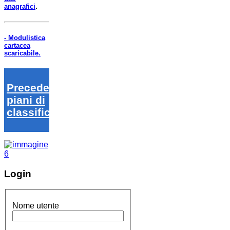
anagrafici
.
- Modulistica
cartacea
scaricabile.
Precedenti
piani di
classifica
Login
Nome utente