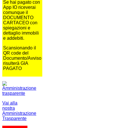
Se hai pagato con
App IO riceverai
comunque il
DOCUMENTO
CARTACEO con
spiegazioni e
dettaglio immobili
e addebiti.
Scansionando il
QR code del
Documento/Avviso
risulterà GIA
PAGATO
Vai alla
nostra
Amministrazione
Trasparente