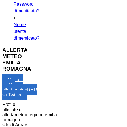
Password
dimenticata?
Nome
utente
dimenticato?
ALLERTA
METEO
EMILIA
ROMAGNA
Visita il
profilo
allertameteoRER
su Twitter
Profilo
ufficiale di
allertameteo.regione.emilia-
romagna.it,
sito di Arpae