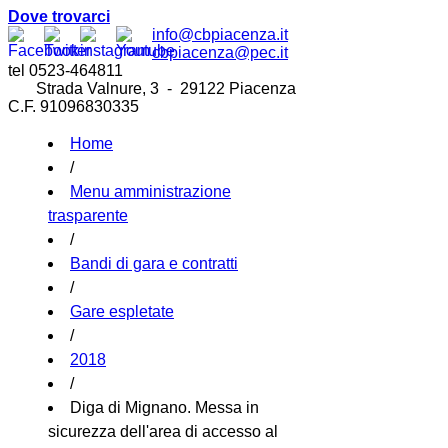
Dove trovarci
info@cbpiacenza.it
cbpiacenza@pec.it
tel 0523-464811
Strada Valnure, 3 - 29122 Piacenza
C.F. 91096830335
Home
/
Menu amministrazione
trasparente
/
Bandi di gara e contratti
/
Gare espletate
/
2018
/
Diga di Mignano. Messa in
sicurezza dell'area di accesso al