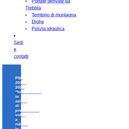
Portate derivate da
Trebbia
Territorio di montagna
Dighe
Polizia idraulica
Sedi
e
contatti
PSR
2014-
2020
“Investimenti
in
azioni
di
prevenzione
volte
a
ridurre
le