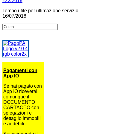
222/2018
Tempo utile per ultimazione servizio:
16/07/2018
Pagamenti con
App IO
Se hai pagato con
App IO riceverai
comunque il
DOCUMENTO
CARTACEO con
spiegazioni e
dettaglio immobili
e addebiti.
Scansionando il