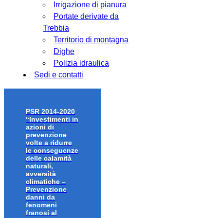
Irrigazione di pianura
Portate derivate da
Trebbia
Territorio di montagna
Dighe
Polizia idraulica
Sedi e contatti
PSR 2014-2020
“Investimenti in
azioni di
prevenzione
volte a ridurre
le conseguenze
delle calamità
naturali,
avversità
climatiche –
Prevenzione
danni da
fenomeni
franosi al