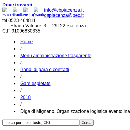
Dove trovarci
info@cbpiacenza.it
cbpiacenza@pec.it
tel 0523-464811
Strada Valnure, 3 - 29122 Piacenza
C.F. 91096830335
Home
/
Menu amministrazione trasparente
/
Bandi di gara e contratti
/
Gare espletate
/
2018
/
Diga di Mignano. Organizzazione logistica evento inau