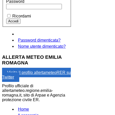
Password
Ricordami
Password dimenticata?
Nome utente dimenticato?
ALLERTA METEO EMILIA
ROMAGNA
Visita il profilo allertameteoRER su
Twitter
Profilo ufficiale di
allertameteo.regione.emilia-
romagna.it, sito di Arpae e Agenzia
protezione civile ER.
Home