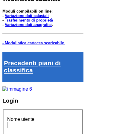
Moduli compilabili on line:
-
Variazione dati catastali
-
Trasferimento di proprietà
-
Variazione dati anagrafici
.
- Modulistica cartacea scaricabile.
Precedenti piani di
classifica
Login
Nome utente