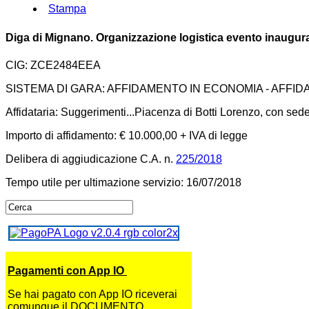
Stampa
Diga di Mignano. Organizzazione logistica evento inaugural
CIG: ZCE2484EEA
SISTEMA DI GARA: AFFIDAMENTO IN ECONOMIA - AFFI
Affidataria: Suggerimenti...Piacenza di Botti Lorenzo, con sed
Importo di affidamento: € 10.000,00 + IVA di legge
Delibera di aggiudicazione C.A. n.
225/2018
Tempo utile per ultimazione servizio: 16/07/2018
Pagamenti con App IO
Se hai pagato con App IO riceverai
comunque il DOCUMENTO