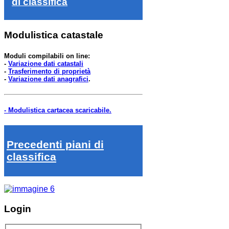
di classifica
Modulistica catastale
Moduli compilabili on line:
-
Variazione dati catastali
-
Trasferimento di proprietà
-
Variazione dati anagrafici
.
- Modulistica cartacea scaricabile.
Precedenti piani di
classifica
Login