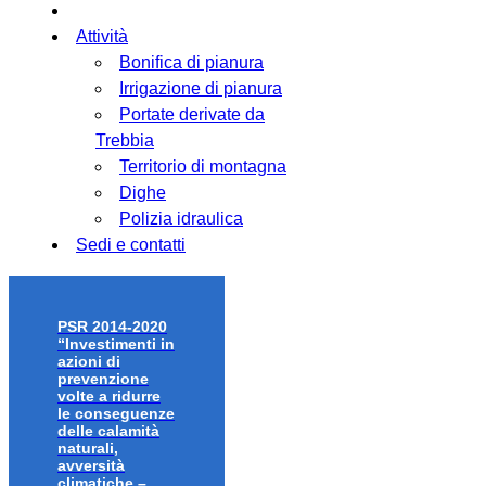
Attività
Bonifica di pianura
Irrigazione di pianura
Portate derivate da
Trebbia
Territorio di montagna
Dighe
Polizia idraulica
Sedi e contatti
PSR 2014-2020
“Investimenti in
azioni di
prevenzione
volte a ridurre
le conseguenze
delle calamità
naturali,
avversità
climatiche –