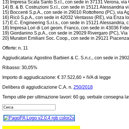
13) Impresa Scala Santo S.r.l., con sede in 37131 Verona, via C
14) B. & B. Costruzioni S.r.l., con sede in 15121 Alessandria
15) Boccenti S.p.A., con sede in 29010 Rottofreno (PC), via A
16) Ricò S.p.A., con sede in 42032 Ventasso (RE), via Enza loc
17) E.C. Engineering S.r.l.s., con sede in 15121 Alessandria, 
18) Impresa Lori di Lori geom. Franco, con sede in 43036 Fid
19) Giordanino S.p.A., con sede in 29029 Rivergaro (PC), Via 
20) Muratori Emiliani Soc. Coop., con sede in 29121 Piacenza,
Offerte: n. 11
Aggiudicataria: Agostino Barbieri & C. S.n.c., con sede in 290
Ribasso: 30,05%
Importo di aggiudicazione: € 37.522,60 + IVA di legge
Delibera di aggiudicazione C.A. n.
250/2018
Tempo utile per ultimazione lavori: 60 gg. verbale consegna la