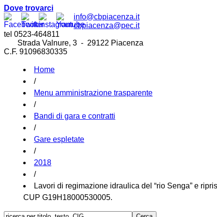
Dove trovarci
info@cbpiacenza.it
cbpiacenza@pec.it
tel 0523-464811
Strada Valnure, 3 - 29122 Piacenza
C.F. 91096830335
Home
/
Menu amministrazione trasparente
/
Bandi di gara e contratti
/
Gare espletate
/
2018
/
Lavori di regimazione idraulica del “rio Senga” e ripris
CUP G19H18000530005.