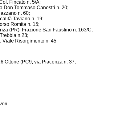
ol. Fincato n. 5/A;
 via Don Tommaso Canestri n. 20;
gazzano n. 60;
alità Taviano n. 19;
corso Romita n. 15;
enza (PR), Frazione San Faustino n. 163/C;
Trebbia n.23;
 Viale Risorgimento n. 45.
26 Ottone (PC9, via Piacenza n. 37;
vori