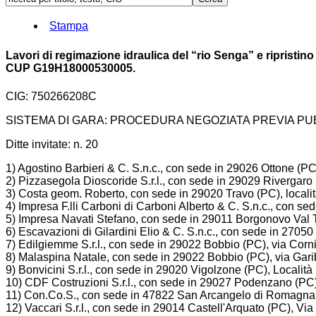
Stampa
Lavori di regimazione idraulica del “rio Senga” e ripristino
CUP G19H18000530005.
CIG: 750266208C
SISTEMA DI GARA: PROCEDURA NEGOZIATA PREVIA PU
Ditte invitate: n. 20
1) Agostino Barbieri & C. S.n.c., con sede in 29026 Ottone (PC
2) Pizzasegola Dioscoride S.r.l., con sede in 29029 Rivergaro (
3) Costa geom. Roberto, con sede in 29020 Travo (PC), località
4) Impresa F.lli Carboni di Carboni Alberto & C. S.n.c., con se
5) Impresa Navati Stefano, con sede in 29011 Borgonovo Val 
6) Escavazioni di Gilardini Elio & C. S.n.c., con sede in 2705
7) Edilgiemme S.r.l., con sede in 29022 Bobbio (PC), via Corni
8) Malaspina Natale, con sede in 29022 Bobbio (PC), via Garib
9) Bonvicini S.r.l., con sede in 29020 Vigolzone (PC), Località 
10) CDF Costruzioni S.r.l., con sede in 29027 Podenzano (PC),
11) Con.Co.S., con sede in 47822 San Arcangelo di Romagna (R
12) Vaccari S.r.l., con sede in 29014 Castell'Arquato (PC), Via 