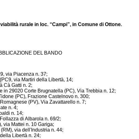
 viabilità rurale in loc. “Campi”, in Comune di Ottone.
BBLICAZIONE DEL BANDO
9, via Piacenza n. 37;
PC9, via Martiri della Libertà, 14;
 Cà Gatti n. 2;
de in 29020 Corte Brugnatella (PC), Via Trebbia n. 12;
Tidone (PC), Frazione Castelnovo n. 300;
0 Romagnese (PV), Via Zavattarello n. 7;
ate n. 4;
aldi n. 14;
Follazza di Albarola n. 69/2;
 via Mattei n. 10 Gariga;
M), via dell'Industria n. 44;
della Libertà n. 24;