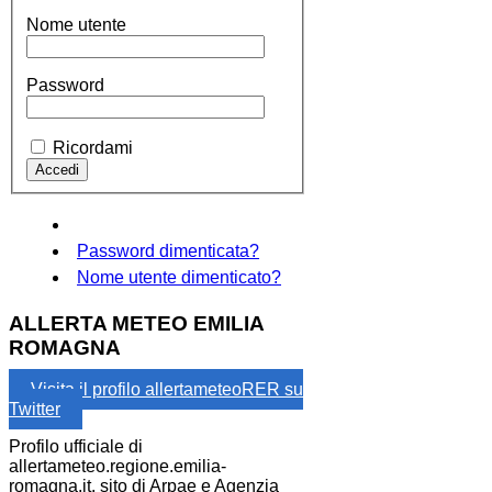
Nome utente
Password
Ricordami
Password dimenticata?
Nome utente dimenticato?
ALLERTA METEO EMILIA
ROMAGNA
Visita il profilo allertameteoRER su
Twitter
Profilo ufficiale di
allertameteo.regione.emilia-
romagna.it, sito di Arpae e Agenzia