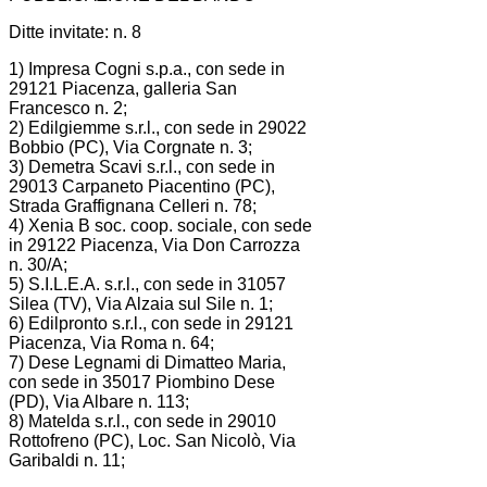
Ditte invitate: n. 8
1) Impresa Cogni s.p.a., con sede in
29121 Piacenza, galleria San
Francesco n. 2;
2) Edilgiemme s.r.l., con sede in 29022
Bobbio (PC), Via Corgnate n. 3;
3) Demetra Scavi s.r.l., con sede in
29013 Carpaneto Piacentino (PC),
Strada Graffignana Celleri n. 78;
4) Xenia B soc. coop. sociale, con sede
in 29122 Piacenza, Via Don Carrozza
n. 30/A;
5) S.I.L.E.A. s.r.l., con sede in 31057
Silea (TV), Via Alzaia sul Sile n. 1;
6) Edilpronto s.r.l., con sede in 29121
Piacenza, Via Roma n. 64;
7) Dese Legnami di Dimatteo Maria,
con sede in 35017 Piombino Dese
(PD), Via Albare n. 113;
8) Matelda s.r.l., con sede in 29010
Rottofreno (PC), Loc. San Nicolò, Via
Garibaldi n. 11;