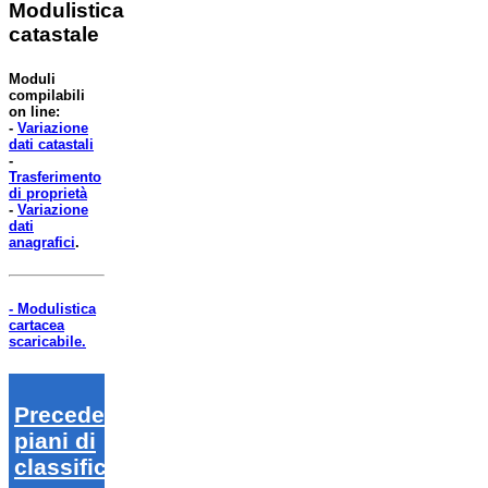
Modulistica
catastale
Moduli
compilabili
on line:
-
Variazione
dati catastali
-
Trasferimento
di proprietà
-
Variazione
dati
anagrafici
.
- Modulistica
cartacea
scaricabile.
Precedenti
piani di
classifica