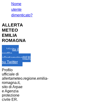
Nome
utente
dimenticato?
ALLERTA
METEO
EMILIA
ROMAGNA
Visita il
profilo
allertameteoRER
su Twitter
Profilo
ufficiale di
allertameteo.regione.emilia-
romagna.it,
sito di Arpae
e Agenzia
protezione
civile ER.