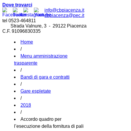
Dove trovarci
info@cbpiacenza.it
cbpiacenza@pec.it
tel 0523-464811
Strada Valnure, 3 - 29122 Piacenza
C.F. 91096830335
Home
/
Menu amministrazione
trasparente
/
Bandi di gara e contratti
/
Gare espletate
/
2018
/
Accordo quadro per
l’esecuzione della fornitura di pali