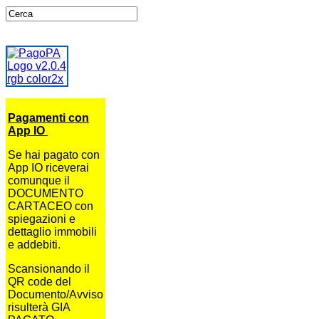
Pagamenti con
App IO
Se hai pagato con
App IO riceverai
comunque il
DOCUMENTO
CARTACEO con
spiegazioni e
dettaglio immobili
e addebiti.
Scansionando il
QR code del
Documento/Avviso
risulterà GIA