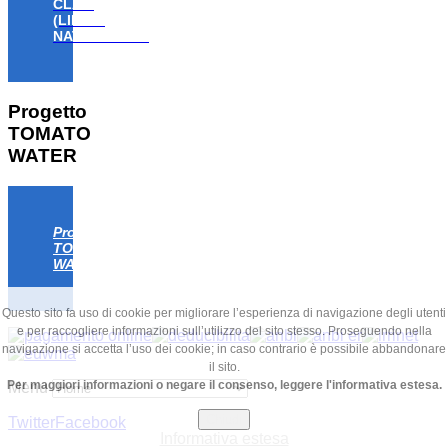
CLAW
(LIFE18
NAT/IT/000806)
Progetto
TOMATO
WATER
Progetto
TOMATO
WATER
Questo sito fa uso di cookie per migliorare l’esperienza di navigazione degli utenti
e per raccogliere informazioni sull’utilizzo del sito stesso. Proseguendo nella
navigazione si accetta l’uso dei cookie; in caso contrario è possibile abbandonare
il sito.
Per maggiori informazioni o negare il consenso, leggere l'informativa estesa.
Menu
Chiudi
Twitter
Facebook
Informativa estesa