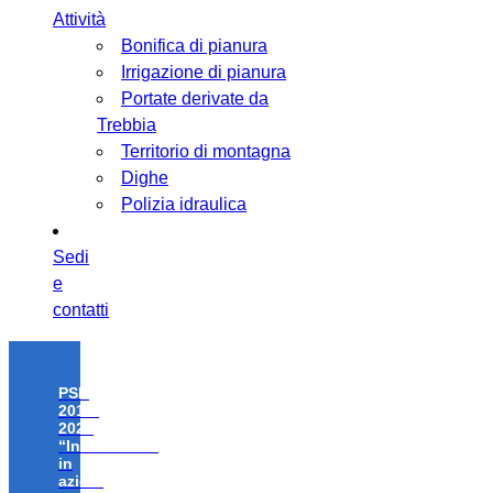
Attività
Bonifica di pianura
Irrigazione di pianura
Portate derivate da
Trebbia
Territorio di montagna
Dighe
Polizia idraulica
Sedi
e
contatti
PSR
2014-
2020
“Investimenti
in
azioni