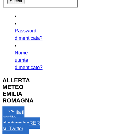
Password
dimenticata?
Nome
utente
dimenticato?
ALLERTA
METEO
EMILIA
ROMAGNA
Visita il
profilo
allertameteoRER
su Twitter