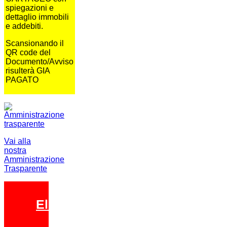
spiegazioni e
dettaglio immobili
e addebiti.
Scansionando il
QR code del
Documento/Avviso
risulterà GIA
PAGATO
Vai alla
nostra
Amministrazione
Trasparente
Elezioni 2026