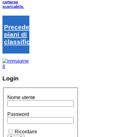
cartacea
scaricabile.
Precedenti
piani di
classifica
Login
Nome utente
Password
Ricordami