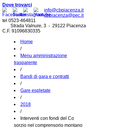
Dove trovarci
info@cbpiacenza.it
cbpiacenza@pec.it
tel 0523-464811
Strada Valnure, 3 - 29122 Piacenza
C.F. 91096830335
Home
/
Menu amministrazione
trasparente
/
Bandi di gara e contratti
/
Gare espletate
/
2018
/
Interventi con fondi del Co
sorzio nel comprensorio montano