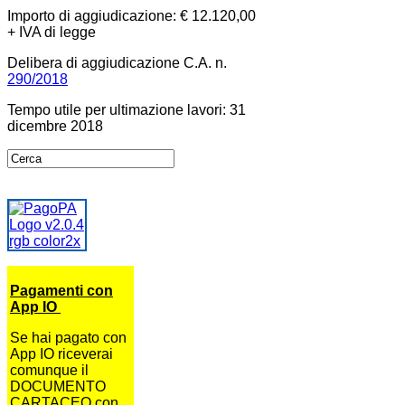
Importo di aggiudicazione: € 12.120,00
+ IVA di legge
Delibera di aggiudicazione C.A. n.
290/2018
Tempo utile per ultimazione lavori: 31
dicembre 2018
Pagamenti con
App IO
Se hai pagato con
App IO riceverai
comunque il
DOCUMENTO
CARTACEO con