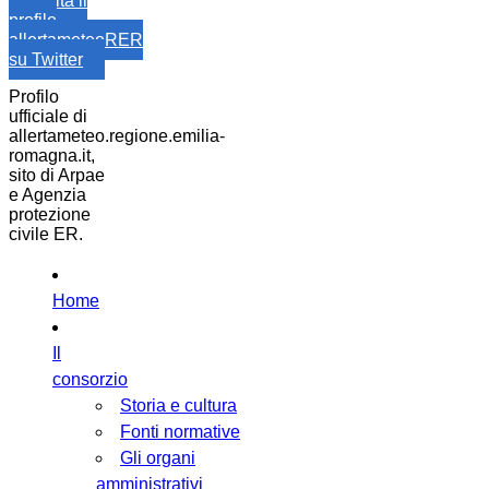
Visita il
profilo
allertameteoRER
su Twitter
Profilo
ufficiale di
allertameteo.regione.emilia-
romagna.it,
sito di Arpae
e Agenzia
protezione
civile ER.
Home
Il
consorzio
Storia e cultura
Fonti normative
Gli organi
amministrativi