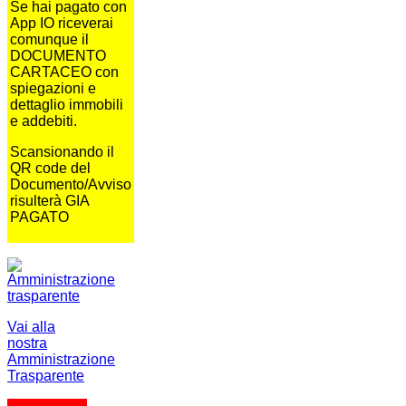
Se hai pagato con
App IO riceverai
comunque il
DOCUMENTO
CARTACEO con
spiegazioni e
dettaglio immobili
e addebiti.
Scansionando il
QR code del
Documento/Avviso
risulterà GIA
PAGATO
Vai alla
nostra
Amministrazione
Trasparente