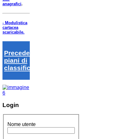
anagrafici
.
- Modulistica
cartacea
scaricabile.
Precedenti
piani di
classifica
Login
Nome utente