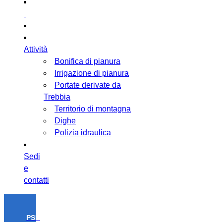
Attività
Bonifica di pianura
Irrigazione di pianura
Portate derivate da
Trebbia
Territorio di montagna
Dighe
Polizia idraulica
Sedi
e
contatti
PSR