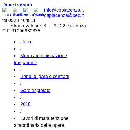
Dove trovarci
info@cbpiacenza.it
cbpiacenza@pec.it
tel 0523-464811
Strada Valnure, 3 - 29122 Piacenza
C.F. 91096830335
Home
/
Menu amministrazione
trasparente
/
Bandi di gara e contratti
/
Gare espletate
/
2018
/
Lavori di manutenzione
straordinaria delle opere